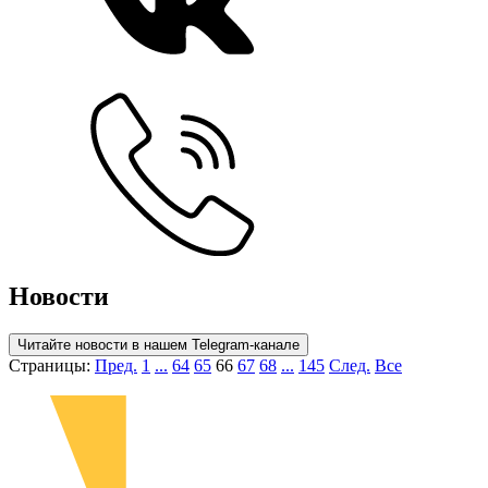
Новости
Читайте новости в нашем Telegram-канале
Страницы:
Пред.
1
...
64
65
66
67
68
...
145
След.
Все