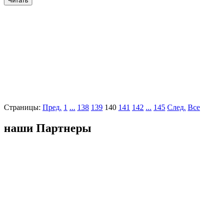
Читать
Страницы:
Пред.
1
...
138
139
140
141
142
...
145
След.
Все
наши Партнеры