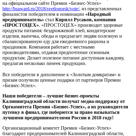
на официальном сайте Премии «Бизнес-Успех»
http://bsaward.ru/2018/svetlogorsk/vote/
, из представленных
финалистов победителем в номинации
«Народный
предприниматель»
стал
Кирилл Русаков, компания
«ПРОСТОЦЕХ»
. «ПРОСТОЦЕХ» производит здоровые
продукты питания: бездрожжевой хлеб, кондитерские
изделия, выпечка, обеды и предлагает людям полезную и
сбалансированную еду для ежедневного рациона и
праздников. Компания работает с местными
производителями, отдавая предпочтение сезонным
продуктам. Делает полезное питание доступным каждому,
предлагая несколько линеек продукции.
Все победители в дополнение к «Золотым домкратам» и
призам получили ценные подарки от партнеров Премии
«Бизнес-Успех».
Наши победители – лучшие бизнес-проекты
Калининградской области получат медиа-поддержку от
Оргкомитета Премии «Бизнес-Успех», а их руководители
путевку в финал, где поборются за право называться
лучшими предпринимателями России в 2018 году!
Организационный комитет Премии «Бизнес-Успех»
благодарит предпринимателей Калининградской области,