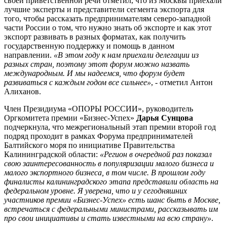
своей приветственной речи отметил, что из Москвы приехали
лучшие эксперты и представители сегмента экспорта для
того, чтобы рассказать предпринимателям северо-западной
части России о том, что нужно знать об экспорте и как этот
экспорт развивать в разных форматах, как получить
государственную поддержку и помощь в данном
направлении.
«В этом году к нам приехали делегации из
разных стран, поэтому этот форум можно назвать
международным. И мы надеемся, что форум будет
развиваться с каждым годом все сильнее»
, - отметил Антон
Алиханов.
Член Президиума «ОПОРЫ РОССИИ», руководитель
Оргкомитета премии «Бизнес-Успех»
Дарья Сунцова
подчеркнула, что межрегиональный этап премии второй год
подряд проходит в рамках Форума предпринимателей
Балтийского моря по инициативе Правительства
Калининградской области:
«Регион в очередной раз показал
свою заинтересованность в популяризации малого бизнеса и
малого экспортного бизнеса, в том числе. В прошлом году
финалисты калининградского этапа представили область на
федеральном уровне. Я уверена, что и у сегодняшних
участников премии «Бизнес-Успех» есть шанс быть в Москве,
встречаться с федеральными министрами, рассказывать им
про свои инициативы и стать известными на всю страну»
.