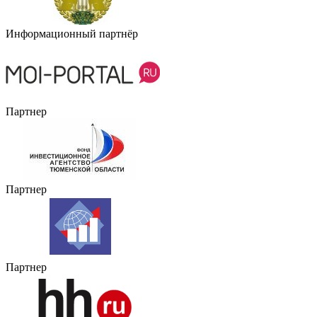
Информационный партнёр
Партнер
Партнер
Партнер