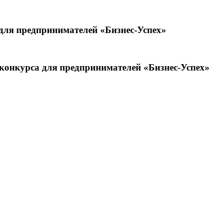
для предпринимателей «Бизнес-Успех»
 конкурса для предпринимателей «Бизнес-Успех»