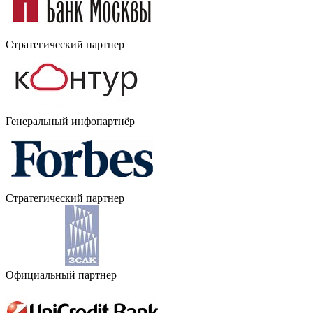
Стратегический партнер
Генеральный инфопартнёр
Стратегический партнер
Официальный партнер