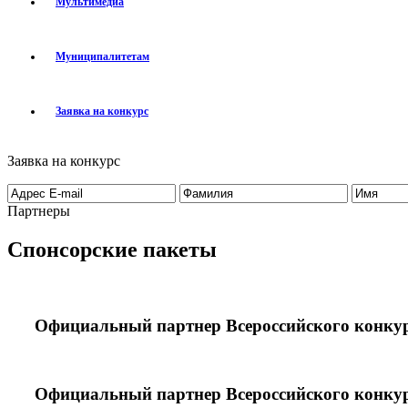
Мультимедиа
Муниципалитетам
Заявка на конкурс
Заявка на конкурс
Партнеры
Спонсорские пакеты
Официальный партнер Всероссийского конкур
Официальный партнер Всероссийского конкур