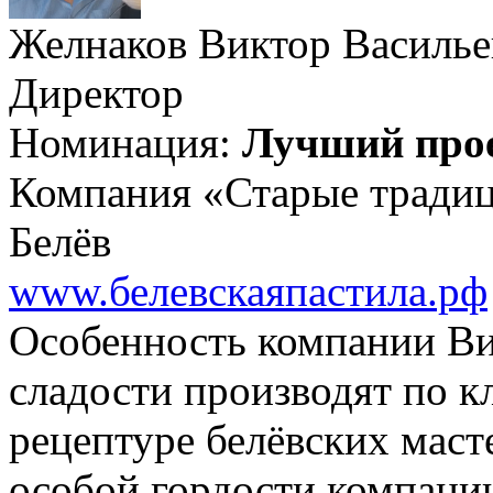
Желнаков Виктор Василье
Директор
Номинация:
Лучший прое
Компания «Старые тради
Белёв
www.белевскаяпастила.рф
Особенность компании Вик
сладости производят по к
рецептуре белёвских мас
особой гордости компании