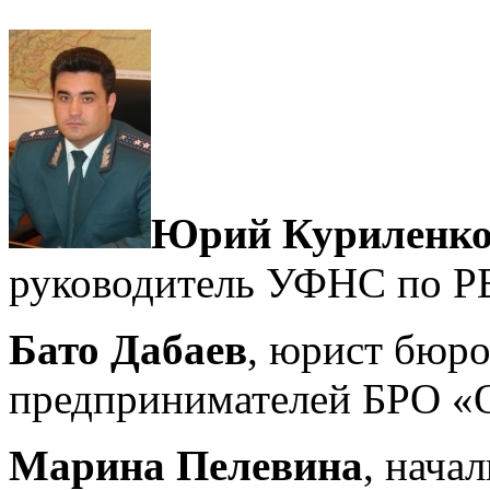
Юрий Куриленк
руководитель УФНС по Р
Бато Дабаев
, юрист бюро
предпринимателей БРО
Марина Пелевина
, нача