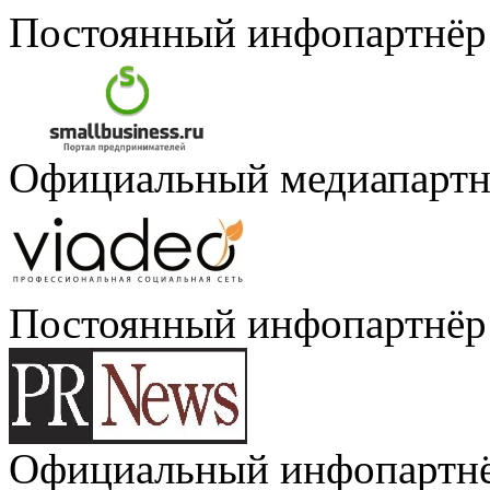
Постоянный инфопартнёр
Официальный медиапартн
Постоянный инфопартнёр
Официальный инфопартн