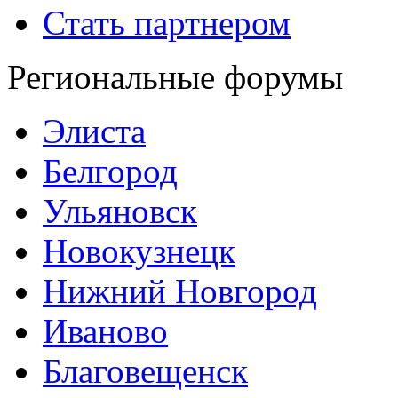
Стать партнером
Региональные форумы
Элиста
Белгород
Ульяновск
Новокузнецк
Нижний Новгород
Иваново
Благовещенск