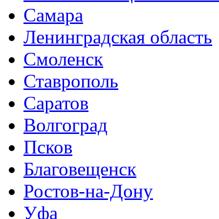
Самара
Ленинградская область
Смоленск
Ставрополь
Саратов
Волгоград
Псков
Благовещенск
Ростов-на-Дону
Уфа