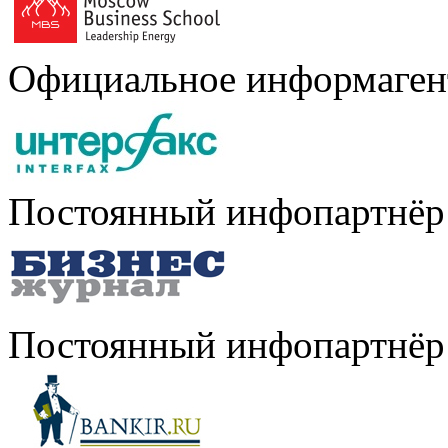
Официальное информаген
Постоянный инфопартнёр
Постоянный инфопартнёр