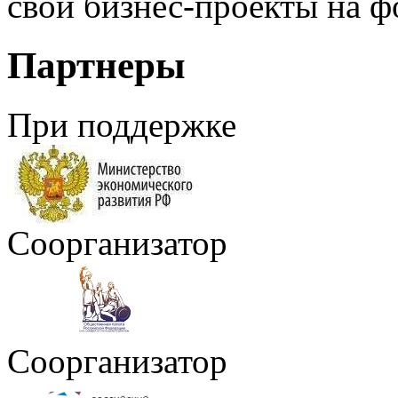
свои бизнес-проекты на ф
Партнеры
При поддержке
Соорганизатор
Соорганизатор