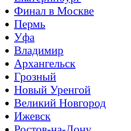
Финал в Москве
Пермь
Уфа
Владимир
Архангельск
Грозный
Новый Уренгой
Великий Новгород
Ижевск
Ростов-на-Дону