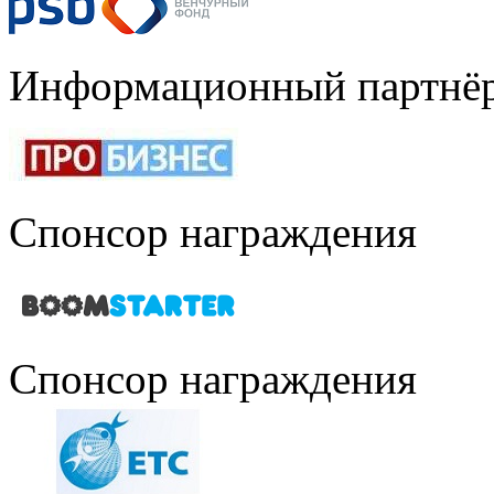
Информационный партнё
Спонсор награждения
Спонсор награждения