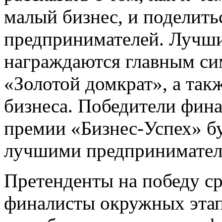
малый бизнес, и поделить
предпринимателей. Лучши
награждаются главным си
«Золотой домкрат», а так
бизнеса. Победители фин
премии «Бизнес-Успех» бу
лучшими предпринимателя
Претенденты на победу с
финалисты окружных этап