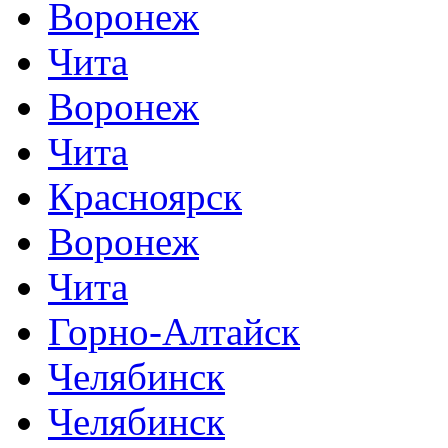
Воронеж
Чита
Воронеж
Чита
Красноярск
Воронеж
Чита
Горно-Алтайск
Челябинск
Челябинск