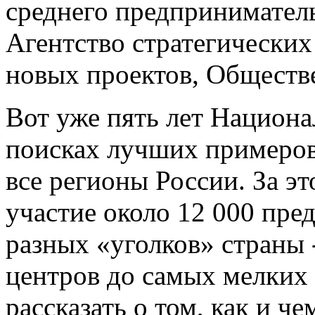
среднего предпринимате
Агентство стратегически
новых проектов, Обществ
Вот уже пять лет Национа
поисках лучших примеров
все регионы России. За эт
участие около 12 000 пре
разных «уголков» страны 
центров до самых мелких
рассказать о том, как и ч