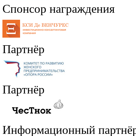
Спонсор награждения
Партнёр
Партнёр
Информационный партнё