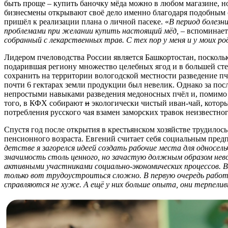
быть проще – купить баночку мёда можно в любом магазине, но
бизнесмены открывают своё дело именно благодаря подобным с
пришёл к реализации плана о личной пасеке. «
В период болезн
проблемами при желании купить настоящий мёд,
– вспоминает
собранный с лекарственных трав. С тех пор у меня и у моих ро
Лидером пчеловодства России является Башкортостан, поскольк
подарившая региону множество целебных ягод и в большей степ
сохранить на территории вологодской местности разведение 
почти 6 гектарах земли продукции был невелик. Однако за по
непростыми навыками разведения медоносных пчёл и, помимо п
того, в КФХ собирают
и
экологически чистый иван-чай, котор
потребления русского чая взамен заморских травок неизвестно
Спустя год после открытия в крестьянском хозяйстве трудилос
пенсионного возраста. Евгений считает себя социальным предп
детстве я загорелся идеей создать рабочие места для односел
значимость столь ценного, но зачастую должным образом нев
активными участниками социально-экономических процессов. 
только вот трудоустроиться сложно. В первую очередь рабо
справляются не хуже. А ещё у них больше опыта, они терпели