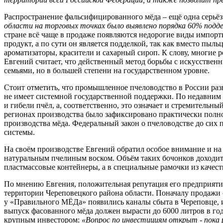
Распространение фальсифицированного мёда – ещё одна серьё
области на торговых точках было выявлено порядка 60% подде
стране всё чаще в продаже появляются недорогие виды импорт
продукт, а по сути он является подделкой, так как вместо пы
ароматизаторы, красители и сахарный сироп. К слову, многие
Евгений считает, что действенный метод борьбы с искусственн
семьями, но в большей степени на государственном уровне.
Стоит отметить, что промышленное пчеловодство в России раз
не имеет системной государственной поддержки. По недавним 
и гибели пчёл, а, соответственно, это означает и стремительны
регионах производства было зафиксировано практически полн
производства мёда. Федеральный закон о пчеловодстве до сих 
системы.
На своём производстве Евгений обратил особое внимание и н
натуральным пчелиным воском. Объём таких бочонков доходит 
пластмассовые контейнеры, а в специальные рамочки из качес
По мнению Евгения, положительная репутация его предприяти
территории Череповецкого района области. Поначалу продажи 
у «Правильного МЁДа» появились каналы сбыта в Череповце, и
выпуск фасованного мёда должен вырасти до 6000 литров в год
крупным инвестором:
«Вопрос по инвестициям открыт - пока 