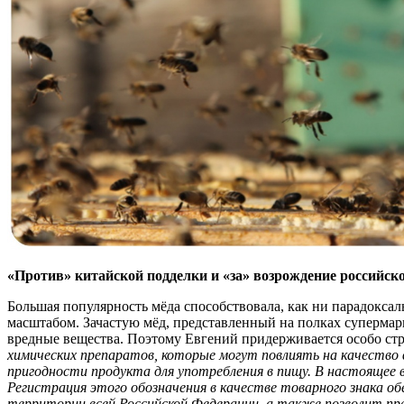
«Против» китайской подделки и «за» возрождение российск
Большая популярность мёда способствовала, как ни парадокса
масштабом. Зачастую мёд, представленный на полках супермарк
вредные вещества. Поэтому Евгений придерживается особо ст
химических препаратов, которые могут повлиять на качество 
пригодности продукта для употребления в пищу. В настоящее
Регистрация этого обозначения в качестве товарного знака об
территории всей Российской Федерации, а также позволит пре