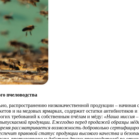
ого пчеловодства
льно, распространению низкокачественной продукции – начиная
етов и на медовых ярмарках, содержит остатки антибиотиков и 
рогих требований к собственным пчёлам и мёду:
«Наша миссия – 
выпускаемой продукции. Ежегодно перед продажей образцы мёда 
 время рассматривается возможность добровольно сертифициро
еспечит правовой статус продукции высокого качества и безопа
сечь противоправные действия других производителей по отнош