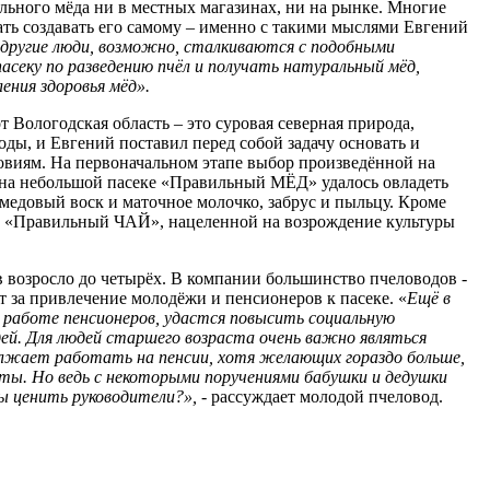
ального мёда ни в местных магазинах, ни на рынке. Многие
ть создавать его самому – именно с такими мыслями Евгений
 и другие люди, возможно, сталкиваются с подобными
асеку по разведению пчёл и получать натуральный мёд,
ения здоровья мёд».
 Вологодская область – это суровая северная природа,
ды, и Евгений поставил перед собой задачу основать и
овиям. На первоначальном этапе выбор произведённой на
я на небольшой пасеке «Правильный МЁД» удалось овладеть
медовый воск и маточное молочко, забрус и пыльцу. Кроме
и «Правильный ЧАЙ», нацеленной на возрождение культуры
ов возросло до четырёх. В компании большинство пчеловодов -
т за привлечение молодёжи и пенсионеров к пасеке. «
Ещё в
к работе пенсионеров, удастся повысить социальную
й. Для людей старшего возраста очень важно являться
олжает работать на пенсии, хотя желающих гораздо больше,
ы. Но ведь с некоторыми поручениями бабушки и дедушки
ы ценить руководители?», -
рассуждает молодой пчеловод.