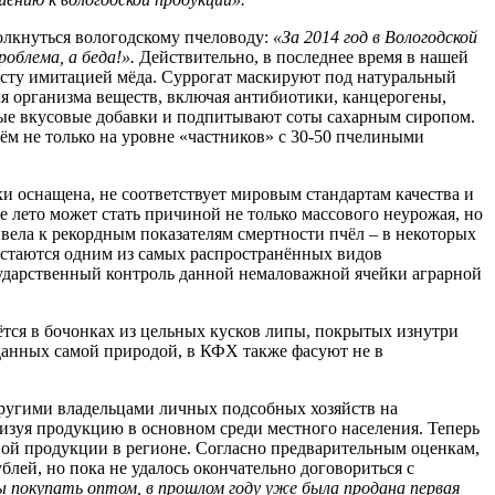
олкнуться вологодскому пчеловоду:
«За 2014 год в Вологодской
облема, а беда!».
Действительно, в последнее время в нашей
осту имитацией мёда. Суррогат маскируют под натуральный
ля организма веществ, включая антибиотики, канцерогены,
чные вкусовые добавки и подпитывают соты сахарным сиропом.
ём не только на уровне «частников» с 30-50 пчелиными
и оснащена, не соответствует мировым стандартам качества и
лето может стать причиной не только массового неурожая, но
ривела к рекордным показателям смертности пчёл – в некоторых
остаются одним из самых распространённых видов
осударственный контроль данной немаловажной ячейки аграрной
тся в бочонках из цельных кусков липы, покрытых изнутри
зданных самой природой, в КФХ также фасуют не в
другими владельцами личных подсобных хозяйств на
изуя продукцию в основном среди местного населения. Теперь
вой продукции в регионе. Согласно предварительным оценкам,
лей, но пока не удалось окончательно договориться с
 покупать оптом, в прошлом году уже была продана первая