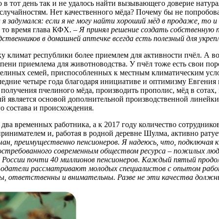
 в тот день так и не удалось найти вызывающего доверие натур
лучайностям. Нет качественного мёда? Почему бы не попробова
и я задумался: если я не могу найти хороший мёд в продаже, то
 то время глава КФХ. –
Я принял решение создать собственную п
дственников в домашней аптечке всегда есть полезный для укрепл
у климат республики более приемлем для активности пчёл. А вот
ени приемлема для животноводства. У пчёл тоже есть свои поро
пчелиных семей, приспособленных к местным климатическим усл
следние четыре года благодаря инициативе и оптимизму Евгени
олучения пчелиного мёда, производить прополис, мёд в сотах, 
ый является основой дополнительной производственной линейк
го состава и происхождения.
ь два временных работника, а к 2017 году количество сотрудник
ринимателем и, работая в родной деревне Шулма, активно ратуе
ьчан, преимущественно пенсионеров. Я надеюсь, что, подключая 
остребованного современным обществом ресурса – пожилых люде
В России почти 40 миллионов пенсионеров. Каждый пятый прод
тодатели рассматривают молодых специалистов с опытом работ
вы, ответственны и внимательны. Разве не эти качества должн