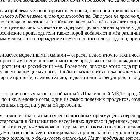
зная проблема медовой промышленности, с которой пришлось ст
льного мёда неизвестного происхождения. Это уже не просто пр
ного мёда, в частности китайского, который ещё называют попр
льцы и ценных микроэлементов содержит целый каскад вредных д
 российские производители также порой добавляют в мёд разли
ым мёдом – это возрождение отечественного пчеловодства, прич
вивается медленными темпами – отрасль недостаточно техническ
прогнозам специалистов, нынешнее продолжительное дождливое 
й рост цен на российский мёд. Более того, зимовка этого года п
ое вымирание целых пасек. Любительские пасеки по-прежнему 
пор не принят и, следовательно, недостаточно отрегулирован г
а экологичность упаковки: собранный «Правильный МЁД» продаё
до 4 кг. Медовые соты, один из самых полезных продуктов, со
твенных пород натуральной древесины.
я – одно из главных конкурентоспособных преимуществ перед 
стартовали в близлежащих населённых пунктах и деревнях, реал
 в этом году уже заключены первые контракты о поставке медо
. На развитие пасеки планировалось привлечь почти миллион руб
рано говорить о финансовых вложениях. Нашу продукцию готовы