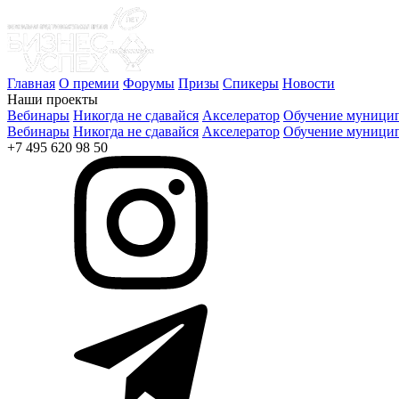
Главная
О премии
Форумы
Призы
Спикеры
Новости
Наши проекты
Вебинары
Никогда не сдавайся
Акселератор
Обучение муницип
Вебинары
Никогда не сдавайся
Акселератор
Обучение муницип
+7 495 620 98 50