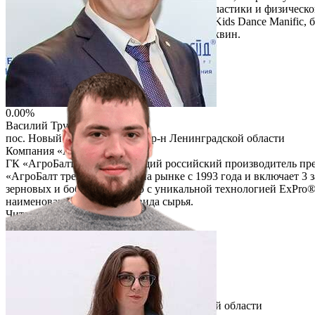
эстетическое воспитание детей, развитие пластики и физическ
Светлана создала общественное движение Kids Dance Manific, 
направлены на лечение детей из города Тихвин.
Читать описание
Перейти на сайт
0.00%
Василий Трубечков
пос. Новый Свет Гатчинский р-н Ленинградской области
Компания «АгроБалт трейд»
ГК «АгроБалт трейд» - ведущий российский производитель пр
«АгроБалт трейд» работает на рынке с 1993 года и включает 3 з
зерновых и бобовых культур с уникальной технологией ExPro®
наименований различного вида сырья.
Читать описание
Перейти на сайт
0.00%
Артемий Горшков
пгт. Вырица Гатчинский р-н Ленинградской области