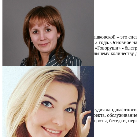
0.00%
Елена Дашковская
г. Всеволожск Ленинградской области
ООО Центр Развития Речи «Говоруша»
Центр Развития Речи «Говоруша» Елены Дашковской – это спец
успешно работает в Санкт-Петербурге с 2012 года. Основное н
детей и их родителей. Главная особенность «Говоруши» - быст
накопленным опытом, чтобы как можно большему количеству д
Читать описание
Перейти на сайт
0.00%
Любовь Тигрова
Тосненский р-н Ленинградской области
Студия дизайна Люцилии Тигровой
Студия дизайна Люцилии Тигровой - это студия ландшафтного 
проектирование ландшафта, реализация проекта, обслуживание
тротуарной плиткой и природным камнем, гроты, беседки, пер
водных сооружений.
Читать описание