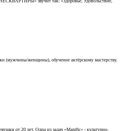
ИТНЕСКВАРТИРЫ» звучит так: «Здоровье, Удовольствие,
вки (мужчины/женщины), обучение актёрскому мастерству.
вушки от 20 лет. Одна из задач «Manific» - культурно-