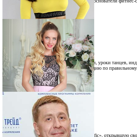
занятиях нет большого скопления людей, а основатели фитне
Результат».
Читать описание
Перейти на сайт
0.00%
Юлия Федорова
г. Луга Ленинградской области
Студия фитнеса и танцев «FiT MiX»
В студии «FiT MiX» проводятся тренировки, уроки танцев, ин
Также в студии можно получить консультацию по правильному
Читать описание
Перейти на сайт
0.00%
Светлана Нешина
г. Тихвин Ленинградской области
Компания «Манифик»
Светлана представляет студию танца «Manific», открывшую свои 