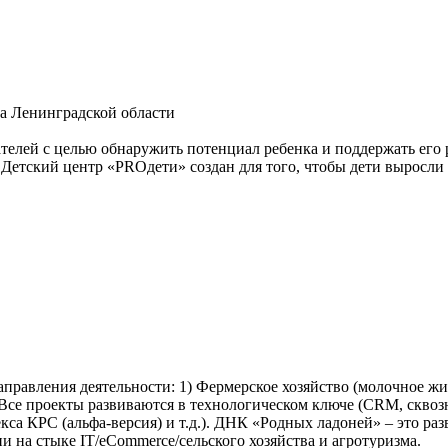
на Ленинградской области
елей с целью обнаружить потенциал ребенка и поддержать его ра
а. Детский центр «PROдети» создан для того, чтобы дети вырос
равления деятельности: 1) Фермерское хозяйство (молочное жив
Все проекты развиваются в технологическом ключе (CRM, сквозн
а КРС (альфа-версия) и т.д.). ДНК «Родных ладоней» – это разв
 на стыке IT/eCommerce/сельского хозяйства и агротуризма.