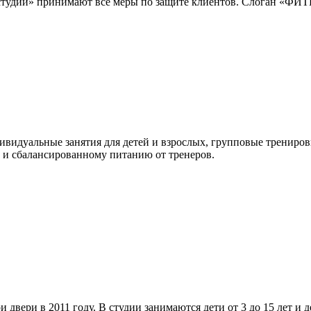
с-студий» принимают все меры по защите клиентов. Слоган «Ф
дивидуальные занятия для детей и взрослых, групповые трениро
 и сбалансированному питанию от тренеров.
двери в 2011 году. В студии занимаются дети от 3 до 15 лет и де