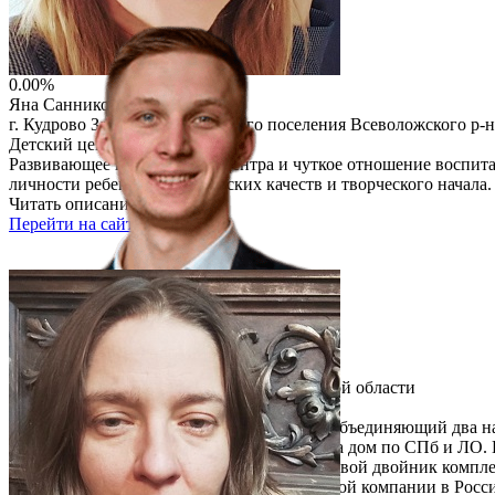
Перейти на сайт
0.00%
Яна Санникова
г. Кудрово Заневского городского поселения Всеволожского р-
Детский центр «PROдети»
Развивающее пространство центра и чуткое отношение воспитат
личности ребенка, его лидерских качеств и творческого начал
Читать описание
Перейти на сайт
0.00%
Андрей Богданов
дер. Коряча Волосовский р-н Ленинградской области
Ферма «Родные ладони»
«Родные ладони» – это зонтичный бренд, объединяющий два нап
магазин доставки фермерских продуктов на дом по СПб и ЛО. 
распознавания лиц на производстве, цифровой двойник комплекс
создание первой масштабируемой бирюзовой компании в России