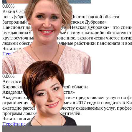
0.00%
Вахид Сафаров и Марина Суслова
пос. Дубровка Всеволожский р-н Ленинградской области
Загородный дом для пожилых «Невская Дубровка»
Пансионат для пожилых людей «Невская Дубровка» - это спец
нуждающихся в уходе, которые в силу каких-либо обстоятельс
круглосуточный уход, полноценное, экологически чистое пятир
людьми обеспечивают социальные работники пансионата и вол
Читать описание
Перейти на сайт
0.00%
Анастасия Королева
Кировский район Ленинградской области
Академия хореографии «Династия»
Академия хореографии «Династия» предоставляет услуги по фи
ограничения. Основана Академия в 2017 году и находится в Ки
ежегодно растет благодаря качеству оказываемых услуг, проф
программ лояльности для посетителей.
Читать описание
Перейти на сайт