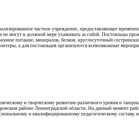
иализированное частное учреждение, предоставляющее временно
тв не могут в должной мере ухаживать за собой. Постояльцы пр
азовое питание, минералов, белков, круглосуточный сестрински
онтеры, а для постояльцев организуются всевозможные меропри
зическому и творческому развитию различного уровня и танцева
ровском районе Ленинградской области. На данный момент работ
ессиональному и квалифицированному педагогическому составу, 