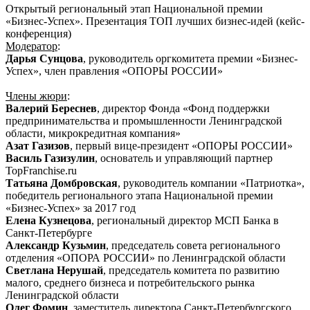
Открытый региональный этап Национальной премии
«Бизнес-Успех». Презентация ТОП лучших бизнес-идей (кейс-
конференция)
Модератор
:
Дарья Сунцова
, руководитель оргкомитета премии «Бизнес-
Успех», член правления «ОПОРЫ РОССИИ»
Члены жюри
:
Валерий Береснев
, директор Фонда «Фонд поддержки
предпринимательства и промышленности Ленинградской
области, микрокредитная компания»
Азат Газизов
, первый вице-президент «ОПОРЫ РОССИИ»
Василь Газизулин
, основатель и управляющий партнер
TopFranchise.ru
Татьяна Домбровская
, руководитель компании «Патриотка»,
победитель регионального этапа Национальной премии
«Бизнес-Успех» за 2017 год
Елена Кузнецова
, региональный директор МСП Банка в
Санкт-Петербурге
Александр Кузьмин
, председатель совета регионального
отделения «ОПОРА РОССИИ» по Ленинградской области
Светлана Нерушай
, председатель комитета по развитию
малого, среднего бизнеса и потребительского рынка
Ленинградской области
Олег Фомин
, заместитель директора Санкт-Петербургского