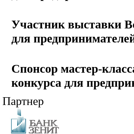
Участник выставки Вс
для предпринимателей
Спонсор мастер-класс
конкурса для предпри
Партнер