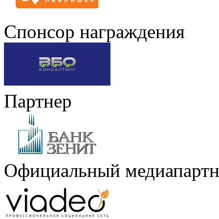
Спонсор награждения
Партнер
Официальный медиапартн