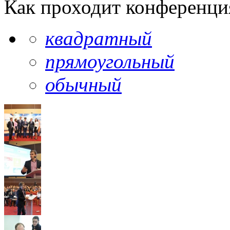
Как проходит конференци
квадратный
прямоугольный
обычный