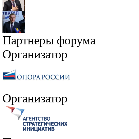
Партнеры форума
Организатор
Организатор