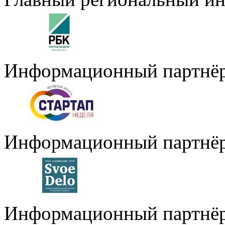
Информационный партнё
Информационный партнё
Информационный партнё