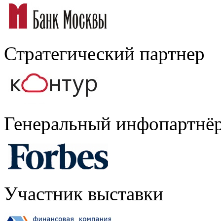
Стратегический партнер
Генеральный инфопартнё
Участник выставки