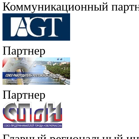
Коммуникационный парт
Партнер
Партнер
Главный региональный и