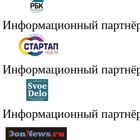
Информационный партнё
Информационный партнё
Информационный партнё