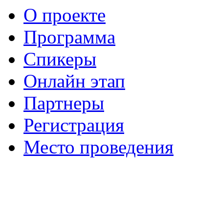
О проекте
Программа
Спикеры
Онлайн этап
Партнеры
Регистрация
Место проведения