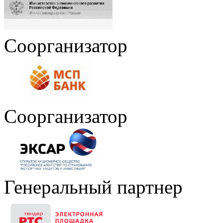
Соорганизатор
Соорганизатор
Генеральный партнер