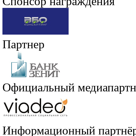
Спонсор награждения
Партнер
Официальный медиапартн
Информационный партнё