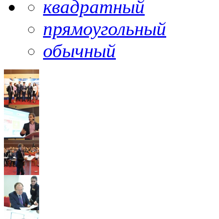
квадратный
прямоугольный
обычный