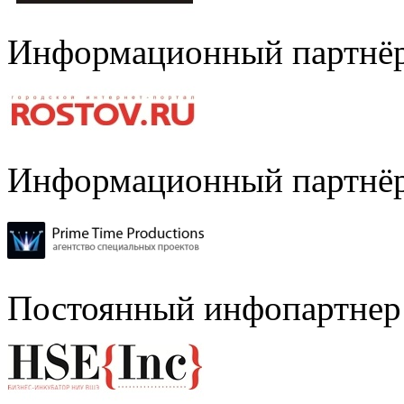
Информационный партнё
Информационный партнё
Постоянный инфопартнер