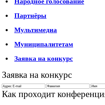
Народное голосование
Партнёры
Мультимедиа
Муниципалитетам
Заявка на конкурс
Заявка на конкурс
Как проходит конференци