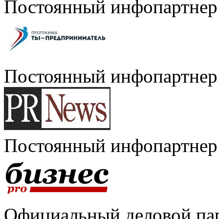
Постоянный инфопартнер
Постоянный инфопартнер
Постоянный инфопартнер
Официальный деловой па