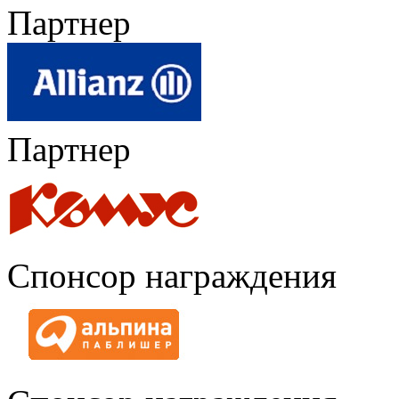
Партнер
Партнер
Спонсор награждения