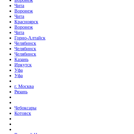
Воронеж
Чита
Воронеж
Чита
Красноярск
Воронеж
Чита
Горно-Алтайск
Челябинск
Челябинск
Челябинск
Казань
Иркутск
Уфа
Уфа
г. Москва
Рязань
Чебоксары
Котовск