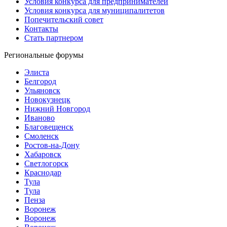
Условия конкурса для предпринимателей
Условия конкурса для муниципалитетов
Попечительский совет
Контакты
Стать партнером
Региональные форумы
Элиста
Белгород
Ульяновск
Новокузнецк
Нижний Новгород
Иваново
Благовещенск
Смоленск
Ростов-на-Дону
Хабаровск
Светлогорск
Краснодар
Тула
Тула
Пенза
Воронеж
Воронеж