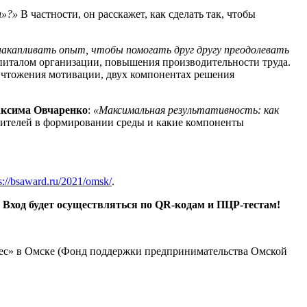
л»?»
В частности, он расскажет, как сделать так, чтобы
 накапливать опыт, чтобы помогать друг другу преодолевать
апиталом организации, повышения производительности труда.
ничтожения мотивации, двух компонентах решения
ксима Овчаренко
:
«Максимальная результативность: как
оводителей в формировании среды и какие компоненты
s://bsaward.ru/2021/omsk/
.
.
Вход будет осуществляться по QR-кодам и ПЦР-тестам!
с» в Омске (Фонд поддержки предпринимательства Омской