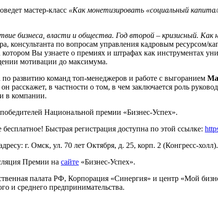
ведет мастер-класс
«Как монетизировать «социальный капита
вие бизнеса, власти и общества. Год второй – кризисный. Как
ера, консультанта по вопросам управления кадровым ресурсом/к
а котором Вы узнаете о премиях и штрафах как инструментах у
едении мотивации до максимума.
а по развитию команд топ-менеджеров и работе с выгоранием
Ма
е он расскажет, в частности о том, в чем заключается роль рук
и в компании.
 победителей Национальной премии «Бизнес-Успех».
бесплатное! Быстрая регистрация доступна по этой ссылке:
http
су: г. Омск, ул. 70 лет Октября, д. 25, корп. 2 (Конгресс-холл)
нсляция Премии на
сайте
«Бизнес-Успех».
енная палата РФ, Корпорация «Синергия» и центр «Мой бизне
ого и среднего предпринимательства.