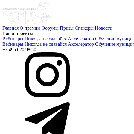
Главная
О премии
Форумы
Призы
Спикеры
Новости
Наши проекты
Вебинары
Никогда не сдавайся
Акселератор
Обучение муницип
Вебинары
Никогда не сдавайся
Акселератор
Обучение муницип
+7 495 620 98 50