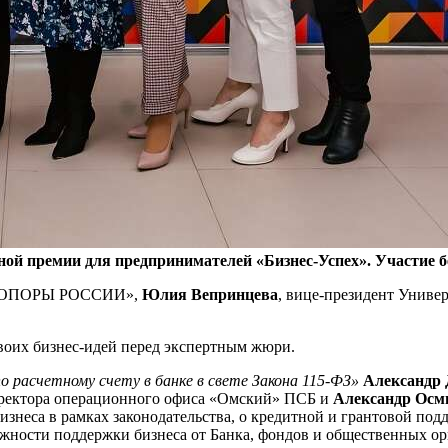
ной премии для предпринимателей «Бизнес-Успех». Участие б
т «ОПОРЫ РОССИИ»,
Юлия Вепринцева
, вице-президент Униве
воих бизнес-идей перед экспертным жюри.
о расчетному счету в банке в свете Закона 115-ФЗ»
Александр 
директора операционного офиса «Омский» ПСБ и
Александр Осм
изнеса в рамках законодательства, о кредитной и грантовой по
жности поддержки бизнеса от Банка, фондов и общественных ор