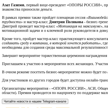
Азат Газизов
, первый вице-президент «ОПОРЫ РОССИИ», про
знакомства приносили деньги.
В рамках премии также пройдет пленарная сессия
«Взаимодейст
трудности»
и мастер-класс
Дмитрия Полякова
- бизнес-трен
Дмитрий проведет мастер-класс
«Мотивация на максимуме»
, н
мотивационной задачи и о ключевой роли руководителя в дов
Кроме того, пройдет мастер-класс практикующего консультант
создавать среду в компании, в которой хочется работать»
, гд
необходимы для создания среды максимальной результативност
Завершит мероприятие торжественная церемония награждения
Приглашаем к участию в мероприятии всех желающих. Участие 
В очном режиме посетить бизнес-мероприятие можно будет по адре
Для участников из других городов будет доступна онлайн-тра
Организаторы мероприятия - «ОПОРА РОССИИ», АСИ, Обществ
области). Премия проводится по нацпроекту по поддержке мал
Читайте новости в нашем Telegram-канале