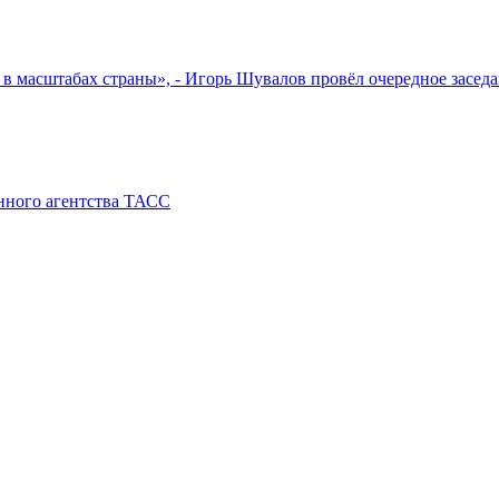
е в масштабах страны», - Игорь Шувалов провёл очередное засе
нного агентства ТАСС