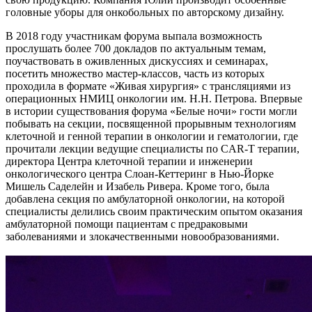
головные уборы для онкобольных по авторскому дизайну.
В 2018 году участникам форума выпала возможность
прослушать более 700 докладов по актуальным темам,
поучаствовать в оживленных дискуссиях и семинарах,
посетить множество мастер-классов, часть из которых
проходила в формате «Живая хирургия» с трансляциями из
операционных НМИЦ онкологии им. Н.Н. Петрова. Впервые
в истории существования форума «Белые ночи» гости могли
побывать на секции, посвященной прорывным технологиям
клеточной и генной терапии в онкологии и гематологии, где
прочитали лекции ведущие специалисты по CAR-T терапии,
директора Центра клеточной терапии и инженерии
онкологического центра Слоан-Кеттеринг в Нью-Йорке
Мишель Саделейн и Изабель Ривера. Кроме того, была
добавлена секция по амбулаторной онкологии, на которой
специалисты делились своим практическим опытом оказания
амбулаторной помощи пациентам с предраковыми
заболеваниями и злокачественными новообразованиями.