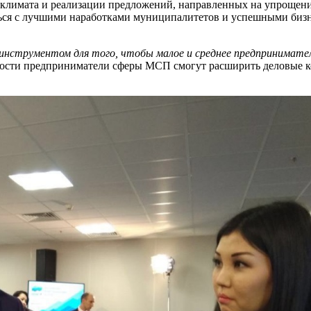
лимата и реализации предложений, направленных на упрощение 
иться с лучшими наработками муниципалитетов и успешными биз
нструментом для того, чтобы малое и среднее предпринимате
ности предприниматели сферы МСП смогут расширить деловые к