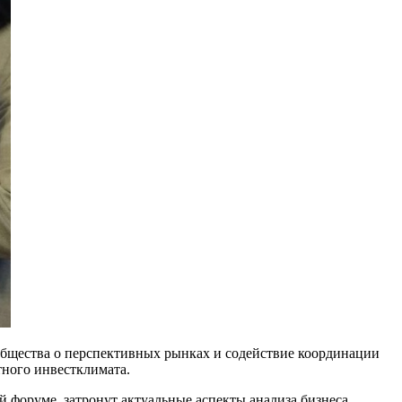
общества о перспективных рынках и содействие координации
тного инвестклимата.
 форуме, затронут актуальные аспекты анализа бизнеса,