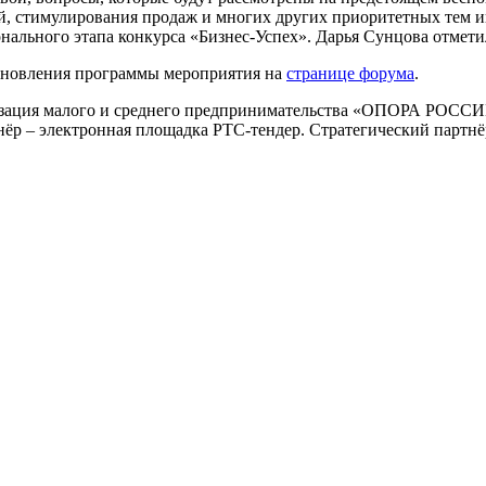
ей, стимулирования продаж и многих других приоритетных тем
ального этапа конкурса «Бизнес-Успех». Дарья Сунцова отметил
обновления программы мероприятия на
странице форума
.
изация малого и среднего предпринимательства «ОПОРА РОССИ
нёр – электронная площадка РТС-тендер. Стратегический партнё