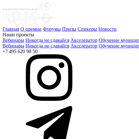
Главная
О премии
Форумы
Призы
Спикеры
Новости
Наши проекты
Вебинары
Никогда не сдавайся
Акселератор
Обучение муницип
Вебинары
Никогда не сдавайся
Акселератор
Обучение муницип
+7 495 620 98 50