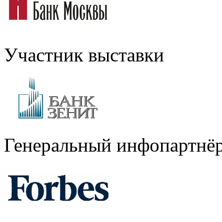
Участник выставки
Генеральный инфопартнё