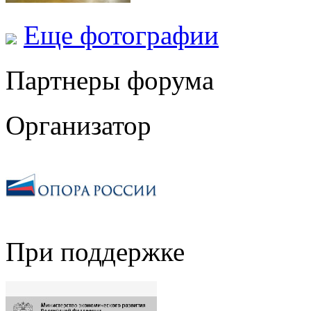
Еще фотографии
Партнеры форума
Организатор
При поддержке