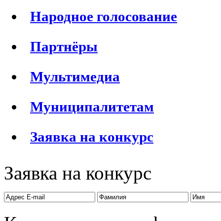
Народное голосование
Партнёры
Мультимедиа
Муниципалитетам
Заявка на конкурс
Заявка на конкурс