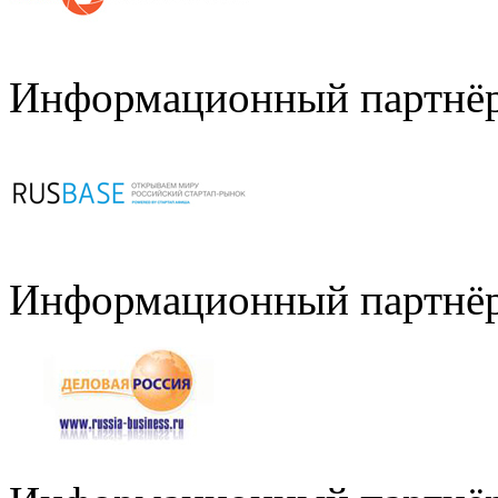
Информационный партнё
Информационный партнё