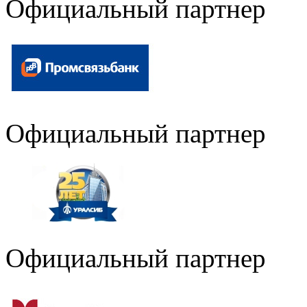
Официальный партнер
Официальный партнер
Официальный партнер