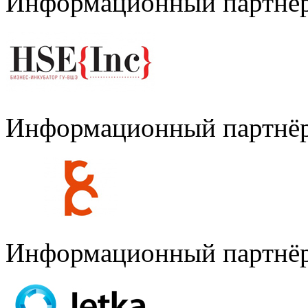
Информационный партнё
Информационный партнё
Информационный партнё