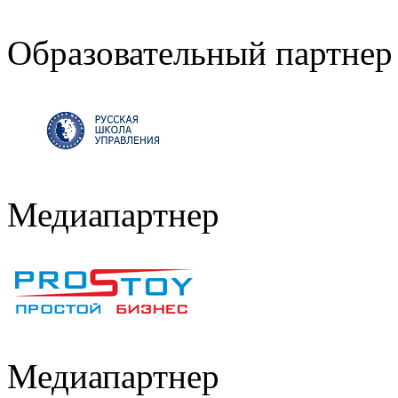
Образовательный партнер
Медиапартнер
Медиапартнер