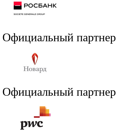
Официальный партнер
Официальный партнер