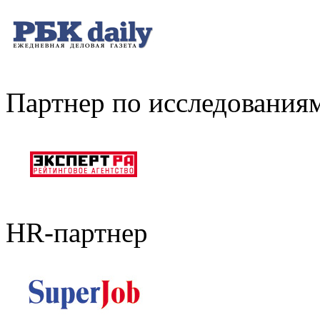
Партнер по исследования
HR-партнер