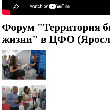
Форум "Территория би
жизни" в ЦФО (Яросл