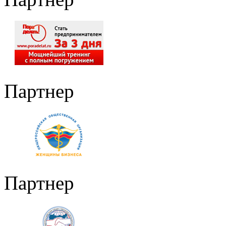
Партнер
Партнер