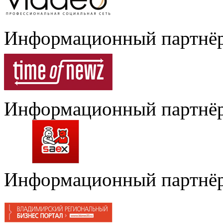
Информационный партнё
Информационный партнё
Информационный партнё