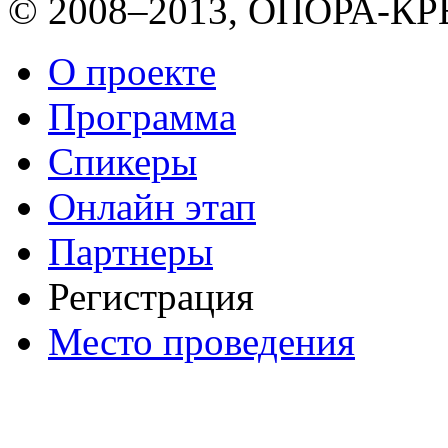
© 2008–2013, ОПОРА-КРЕ
О проекте
Программа
Спикеры
Онлайн этап
Партнеры
Регистрация
Место проведения