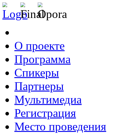
О проекте
Программа
Спикеры
Партнеры
Мультимедиа
Регистрация
Место проведения