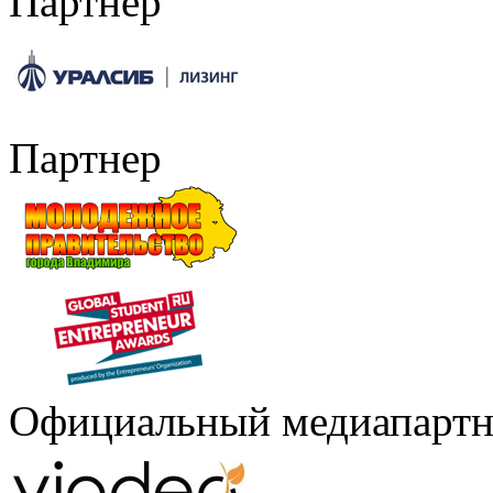
Партнер
Партнер
Официальный медиапартн