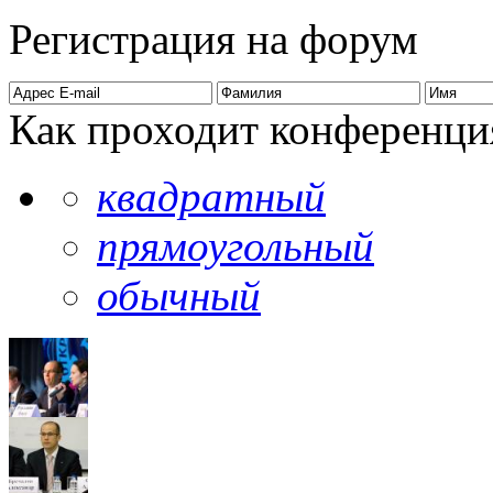
Регистрация на форум
Как проходит конференци
квадратный
прямоугольный
обычный