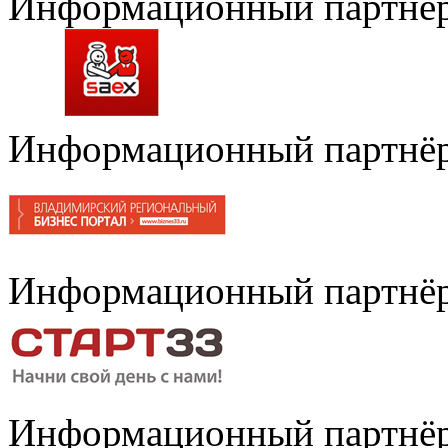
Информационный партнё
Информационный партнё
Информационный партнё
Информационный партнё