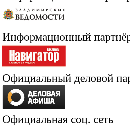
Информационный партнё
Официальный деловой па
Официальная соц. сеть