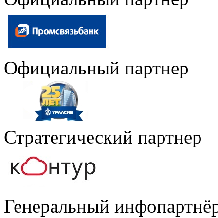
Официальный партнер
Стратегический партнер
Генеральный инфопартнё