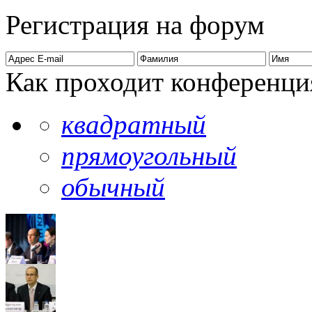
Регистрация на форум
Как проходит конференци
квадратный
прямоугольный
обычный