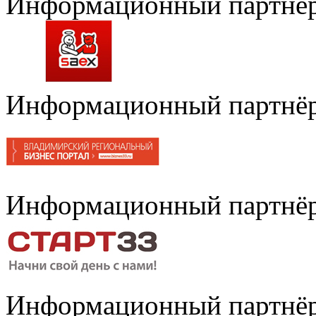
Информационный партнё
Информационный партнё
Информационный партнё
Информационный партнё