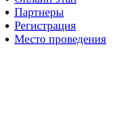
Партнеры
Регистрация
Место проведения