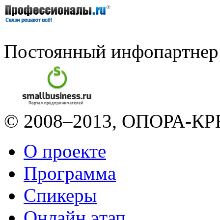
Постоянный инфопартнер
© 2008–2013, ОПОРА-КРЕ
О проекте
Программа
Спикеры
Онлайн этап