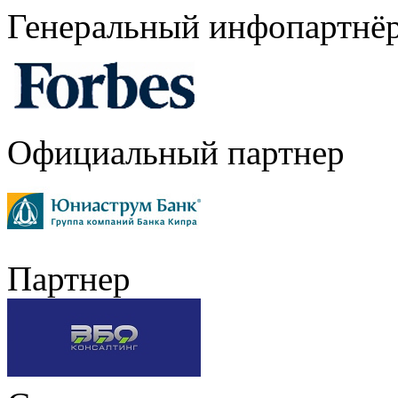
Генеральный инфопартнё
Официальный партнер
Партнер