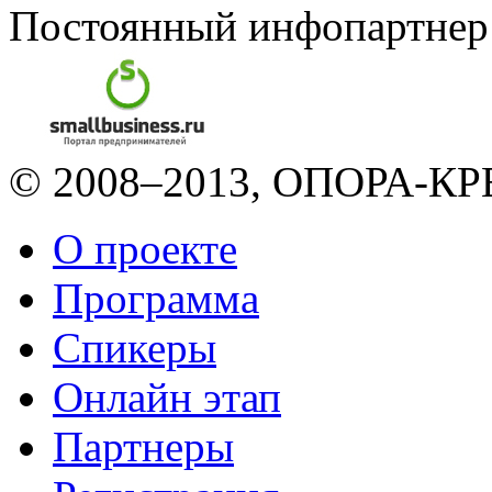
Постоянный инфопартнер
© 2008–2013, ОПОРА-КРЕ
О проекте
Программа
Спикеры
Онлайн этап
Партнеры