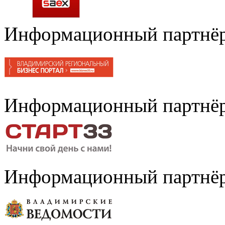
Информационный партнё
Информационный партнё
Информационный партнё