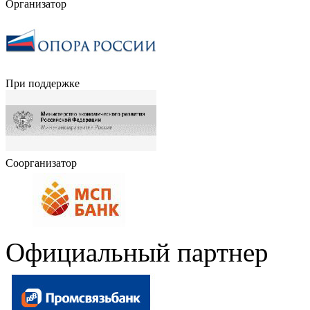
Организатор
При поддержке
Соорганизатор
Официальный партнер