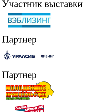
Участник выставки
Партнер
Партнер