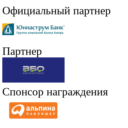
Официальный партнер
Партнер
Спонсор награждения