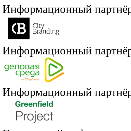
Информационный партнё
Информационный партнё
Информационный партнё