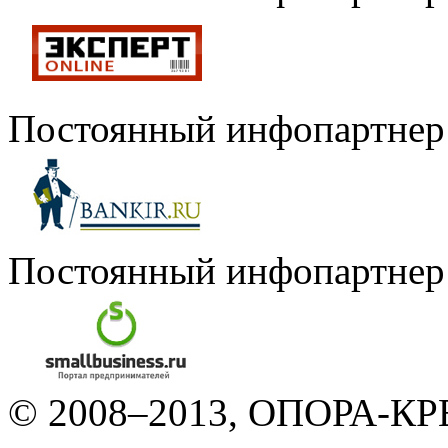
Постоянный инфопартнер
Постоянный инфопартнер
© 2008–2013, ОПОРА-КРЕ