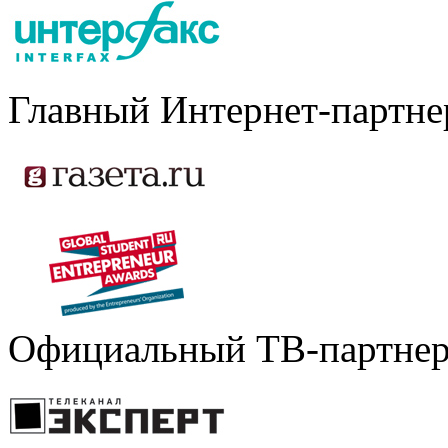
Главный Интернет-партне
Официальный ТВ-партне