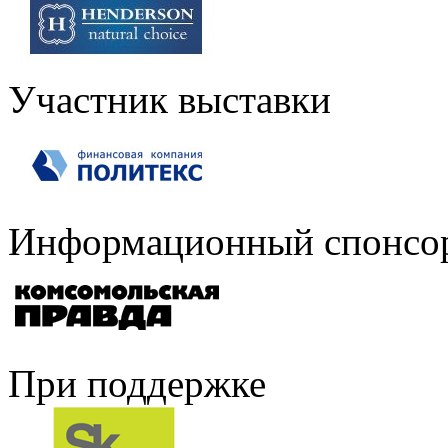
Участник выставки
Информационный спонсор
При поддержке