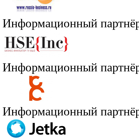
Информационный партнё
Информационный партнё
Информационный партнё