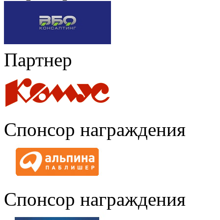
Партнер
Спонсор награждения
Спонсор награждения