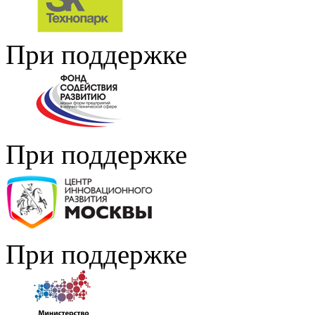
При поддержке
При поддержке
При поддержке