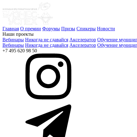
Главная
О премии
Форумы
Призы
Спикеры
Новости
Наши проекты
Вебинары
Никогда не сдавайся
Акселератор
Обучение муницип
Вебинары
Никогда не сдавайся
Акселератор
Обучение муницип
+7 495 620 98 50