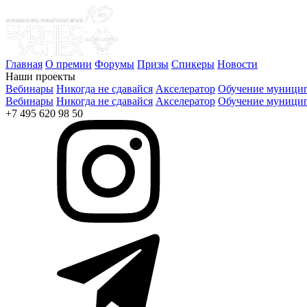
Главная
О премии
Форумы
Призы
Спикеры
Новости
Наши проекты
Вебинары
Никогда не сдавайся
Акселератор
Обучение муницип
Вебинары
Никогда не сдавайся
Акселератор
Обучение муницип
+7 495 620 98 50