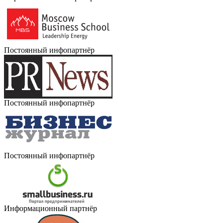
Постоянный инфопартнёр
Постоянный инфопартнёр
Постоянный инфопартнёр
Информационный партнёр