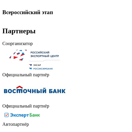
Всероссийский этап
Партнеры
Соорганизатор
Официальный партнёр
Официальный партнёр
Автопартнёр