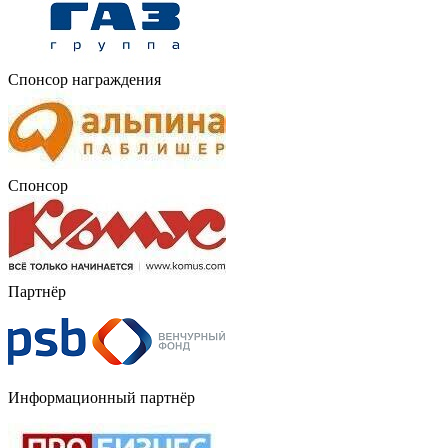
Спонсор награждения
Спонсор
Партнёр
Информационный партнёр