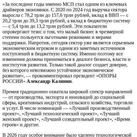
«За последние годы именно МСП стал одним из ключевых
драйверов экономики. С 2020 по 2024 год выручка сектора
выросла с 78,2 трлн до 157,6 трлн рублей, вклад в ВВП — с
20,2 трлн до 39,3 трлн рублей, а вклад в бюджетную систему
— с 5,4 трлн до 13,2 трлн рублей. Эти показатели
опровергают тезис о том, что малый бизнес в чрезмерной
степени пользуется льготными режимами и мерами
поддержки. Напротив, сегодня сектор уже является серьезным
экономическим игроком и одним из заметных источников
поступлений в бюджетную систему. Именно поэтому все
изменения должны приниматься в диалоге бизнеса, власти и
институтов развития. Только такой диалог создает доверие,
без которого невозможно устойчивое экономическое
развитие», — прокомментировал президент «ОПОРЫ
РОССИИ»
Александр Калинин
.
Премия традиционно охватила широкий спектр направлений
— от производства, экспорта и инноваций до социальной
сферы, креативных индустрий, сельского хозяйства, торговли
и услуг. В числе номинаций — «Лучший производственный
проект», «Лучший технологический проект», «Лучший
женский проект», «Лучший созидательный проект», «Время
героев» и другие.
В 2026 году особое внимание было уделено технологической