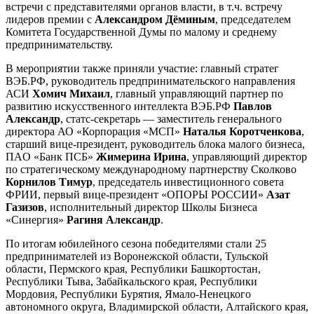
встречи с представителями органов власти, в т.ч. встречу
лидеров премии с
Александром Дёминым
, председателем
Комитета Государственной Думы по малому и среднему
предпринимательству.
В мероприятии также приняли участие: главный стратег
ВЭБ.РФ, руководитель предпринимательского направления
АСИ
Хомич Михаил
, главный управляющий партнер по
развитию искусственного интеллекта ВЭБ.РФ
Павлов
Александр
, статс-секретарь — заместитель генерального
директора АО «Корпорация «МСП»
Наталья Коротченкова
,
старший вице-президент, руководитель блока малого бизнеса,
ПAO «Банк ПСБ»
Жимерина Ирина
, управляющий директор
по стратегическому международному партнерству Сколково
Корнилов Тимур
, председатель инвестиционного совета
ФРИИ, первый вице-президент «ОПОРЫ РОССИИ»
Азат
Газизов
, исполнительный директор Школы Бизнеса
«Синергия»
Рагиня Александр
.
По итогам юбилейного сезона победителями стали 25
предпринимателей из Воронежской области, Тульской
области, Пермского края, Республики Башкортостан,
Республики Тыва, Забайкальского края, Республики
Мордовия, Республики Бурятия, Ямало-Ненецкого
автономного округа, Владимирской области, Алтайского края,