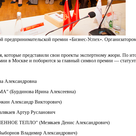
ной предпринимательской премии «Бизнес-Успех». Организаторо
 которые представили свои проекты экспертному жюри. По ито
мии в Москве и поборются за главный символ премии — статуэт
на Александровна
" (Бурдинова Ирина Алексеевна)
н Александр Викторович)
алякаев Артур Русланович
НОЕ ТЕПЛО" (Мезякаев Денис Александрович)
ыборнов Владимир Александрович)