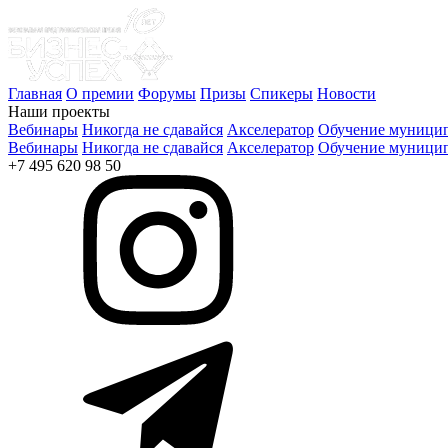
Главная
О премии
Форумы
Призы
Спикеры
Новости
Наши проекты
Вебинары
Никогда не сдавайся
Акселератор
Обучение муницип
Вебинары
Никогда не сдавайся
Акселератор
Обучение муницип
+7 495 620 98 50