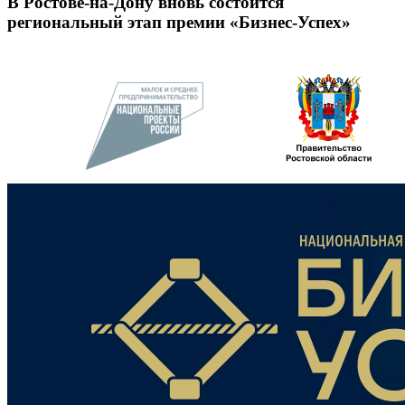
В Ростове-на-Дону вновь состоится
региональный этап премии «Бизнес-Успех»