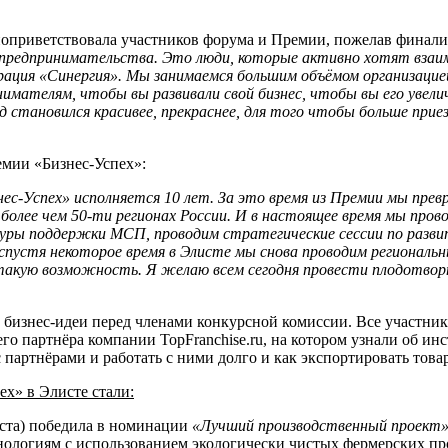
оприветствовала участников форума и Премии, пожелав финалис
 предпринимательства. Это люди, которые активно хотят взаим
рация «Синергия». Мы занимаемся большим объёмом организацие
мателям, чтобы вы развивали свой бизнес, чтобы вы его увели
од становился красивее, прекраснее, для того чтобы больше при
мии «Бизнес-Успех»:
ес-Успех» исполняется 10 лет. За это время из Премии мы прев
 более чем 50-ти регионах России. И в настоящее время мы про
уры поддержки МСП, проводим стратегические сессии по разв
 спустя некоторое время в Элисте мы снова проводим региональ
такую возможность. Я желаю всем сегодня провести плодотвор
 бизнес-идеи перед членами конкурсной комиссии. Все участни
его партнёра компании TopFranchise.ru, на котором узнали об и
 партнёрами и работать с ними долго и как экспортировать това
х» в Элисте стали:
иста) победила в номинации
«Лучший производственный проект
нологиям с использованием экологически чистых фермерских пр