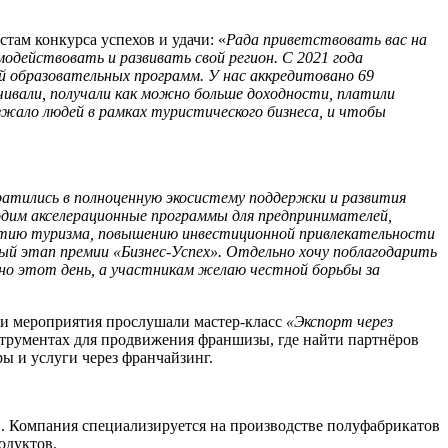
там конкурса успехов и удачи: «
Рада приветствовать вас на
одействовать и развивать свой регион. С 2021 года
й образовательных программ. У нас аккредитовано 69
чивали, получали как можно больше доходности, платили
езжало людей в рамках туристического бизнеса, и чтобы
ратились в полноценную экосистему поддержки и развития
водим акселерационные программы для предпринимателей,
итию туризма, повышению инвестиционной привлекательности
ный этап премии «Бизнес-Успех». Отдельно хочу поблагодарить
но этот день, а участникам желаю честной борьбы за
ки мероприятия прослушали мастер-класс
«Экспорт через
нструментах для продвижения франшизы, где найти партнёров
ры и услуги через франчайзинг.
»
. Компания специализируется на производстве полуфабрикатов
одуктов.