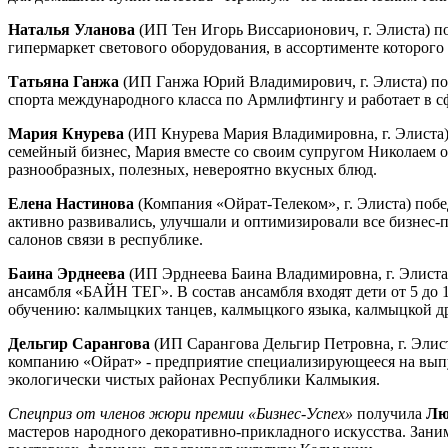
Наталья Уланова
(ИП Тен Игорь Виссарионович, г. Элиста) 
гипермаркет светового оборудования, в ассортименте которого
Татьяна Ганжа
(ИП Ганжа Юрий Владимирович, г. Элиста) п
спорта международного класса по Армлифтингу и работает в с
Мария Кнурева
(ИП Кнурева Мария Владимировна, г. Элиста
семейный бизнес, Мария вместе со своим супругом Николаем о
разнообразных, полезных, невероятно вкусных блюд.
Елена Настинова
(Компания «Ойрат-Телеком», г. Элиста) поб
активно развивались, улучшали и оптимизировали все бизнес-
салонов связи в республике.
Баина Эрднеева
(ИП Эрднеева Баина Владимировна, г. Элист
ансамбля «БАЙН ТЕГ». В состав ансамбля входят дети от 5 до 
обучению: калмыцких танцев, калмыцкого языка, калмыцкой д
Дельгир Сарангова
(ИП Сарангова Дельгир Петровна, г. Эли
компанию «Ойрат» - предприятие специализирующееся на выпу
экологически чистых районах Республики Калмыкия.
Спецприз от членов жюри премии «Бизнес-Успех»
получила
Лю
мастеров народного декоративно-прикладного искусства. Заним