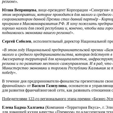
регионе».
Юлия Вепринцева
, вице-президент Корпорации «Синергия» п
этом мероприятии, которое проводится для малого и среднего
соорганизатором данной Премии стал давний партнёр - Корпо
программ в Минэкономразвития РФ. Я хочу пожелать предприни
хорошо налоги для своей республики и, конечно, чтобы ваш гор
поднималась экономика вашего региона!
».
Сергей Соболев
, исполнительный директор Национальной пре
«
В этом году Национальной предпринимательской премии «Бизн
малого и среднего предпринимательства, которая действует в
Акселератор территорий для муниципалитетов, инфраструкт
региона и по развитию местного самоуправления. И я рад, что
Министерство экономики и торговли Республики Калмыкия за 
победу
».
В течение дня предприниматели-финалисты презентовали свои
франчайзинг»
от
Василя Газизулина
, основателя и управляющ
для развития франчайзинговой сети, как развивать отношения с
Победителями 122-го регионального этапа премии «Бизнес-Успе
Елена Бадма-Халгаева
(Компания «Территория Вкуса», г. Эл
для домашней кухни качества «Премиум» по классическим тех