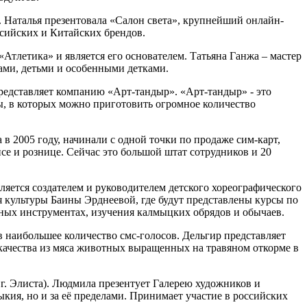
. Наталья презентовала «Салон света», крупнейший онлайн-
ссийских и Китайских брендов.
 «Атлетика» и является его основателем. Татьяна Ганжа – мастер
ами, детьми и особенными детками.
редставляет компанию «Арт-тандыр». «Арт-тандыр» - это
ы, в которых можно приготовить огромное количество
 в 2005 году, начинали с одной точки по продаже сим-карт,
е и рознице. Сейчас это большой штат сотрудников и 20
вляется создателем и руководителем детского хореографического
я культуры Баины Эрднеевой, где будут представлены курсы по
ных инструментах, изучения калмыцких обрядов и обычаев.
ав наибольшее количество смс-голосов. Дельгир представляет
ачества из мяса животных выращенных на травяном откорме в
 Элиста). Людмила презентует Галерею художников и
кия, но и за её пределами. Принимает участие в российских