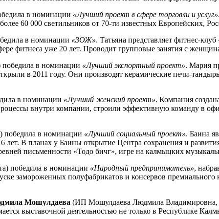
победила в номинации
«Лучший проект в сфере торговли и услуг»
 более 60 000 светильников от 70-ти известных Европейских, Ро
обедила в номинации
«ЗОЖ»
. Татьяна представляет фитнес-клуб
фере фитнеса уже 20 лет. Проводит групповые занятия с женщин
) победила в номинации
«Лучший экспортный проект»
. Мария п
ткрыли в 2011 году. Они производят керамические печи-тандыр
едила в номинации
«Лучший женский проект»
. Компания создана
процессы внутри компании, строили эффективную команду в офис
а) победила в номинации
«Лучший социальный проект»
. Баина я
16 лет. В планах у Баины открытие Центра сохранения и развити
ревней письменности «Тодо бичг», игре на калмыцких музыкаль
ста) победила в номинации
«Народный предприниматель»
, набр
ске замороженных полуфабрикатов и консервов премиального к
дмила Мошулдаева
(ИП Мошулдаева Людмила Владимировна, г.
ается выставочной деятельностью не только в Республике Калмы