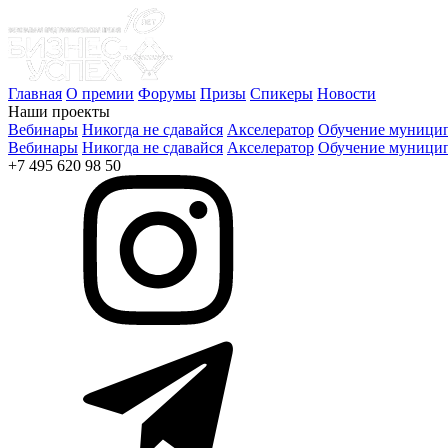
Главная
О премии
Форумы
Призы
Спикеры
Новости
Наши проекты
Вебинары
Никогда не сдавайся
Акселератор
Обучение муницип
Вебинары
Никогда не сдавайся
Акселератор
Обучение муницип
+7 495 620 98 50