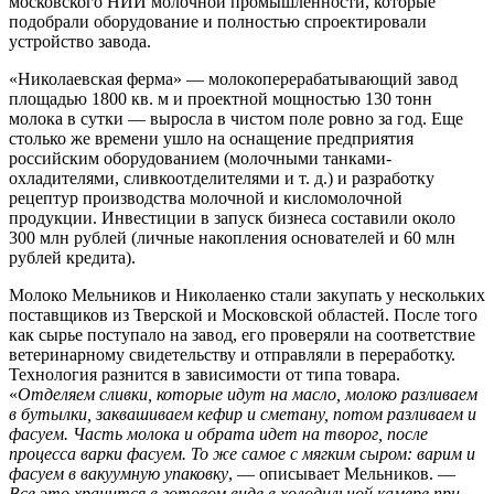
московского НИИ молочной промышленности, которые
подобрали оборудование и полностью спроектировали
устройство завода.
«Николаевская ферма» — молокоперерабатывающий завод
площадью 1800 кв. м и проектной мощностью 130 тонн
молока в сутки — выросла в чистом поле ровно за год. Еще
столько же времени ушло на оснащение предприятия
российским оборудованием (молочными танками-
охладителями, сливкоотделителями и т. д.) и разработку
рецептур производства молочной и кисломолочной
продукции. Инвестиции в запуск бизнеса составили около
300 млн рублей (личные накопления основателей и 60 млн
рублей кредита).
Молоко Мельников и Николаенко стали закупать у нескольких
поставщиков из Тверской и Московской областей. После того
как сырье поступало на завод, его проверяли на соответствие
ветеринарному свидетельству и отправляли в переработку.
Технология разнится в зависимости от типа товара.
«
Отделяем сливки, которые идут на масло, молоко разливаем
в бутылки, заквашиваем кефир и сметану, потом разливаем и
фасуем. Часть молока и обрата идет на творог, после
процесса варки фасуем. То же самое с мягким сыром: варим и
фасуем в вакуумную упаковку
, — описывает Мельников. —
Все это хранится в готовом виде в холодильной камере при