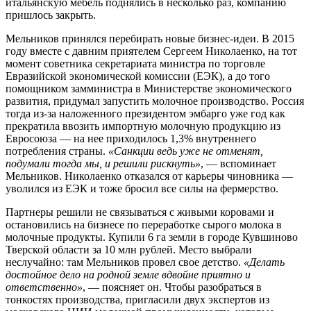
итальянскую мебель поднялись в несколько раз, компанию
пришлось закрыть.
Мельников принялся перебирать новые бизнес-идеи. В 2015
году вместе с давним приятелем Сергеем Николаенко, на тот
момент советника секретариата министра по торговле
Евразийской экономической комиссии (ЕЭК), а до того
помощником замминистра в Министерстве экономического
развития, придумал запустить молочное производство. Россия
тогда из-за наложенного президентом эмбарго уже год как
прекратила ввозить импортную молочную продукцию из
Евросоюза — на нее приходилось 1,3% внутреннего
потребления страны.
«Санкции ведь уже не отменят,
подумали тогда мы, и решили рискнуть»
, — вспоминает
Мельников. Николаенко отказался от карьеры чиновника —
уволился из ЕЭК и тоже бросил все силы на фермерство.
Партнеры решили не связываться с живыми коровами и
остановились на бизнесе по переработке сырого молока в
молочные продукты. Купили 6 га земли в городе Кувшиново
Тверской области за 10 млн рублей. Место выбрали
неслучайно: там Мельников провел свое детство.
«Делать
достойное дело на родной земле вдвойне приятно и
ответственно»
, — поясняет он. Чтобы разобраться в
тонкостях производства, пригласили двух экспертов из