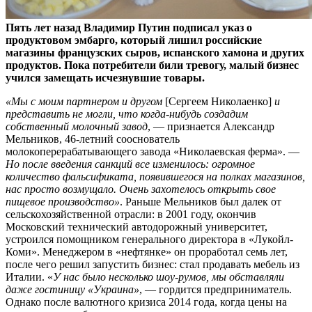
Пять лет назад Владимир Путин подписал указ о
продуктовом эмбарго, который лишил российские
магазины французских сыров, испанского хамона и других
продуктов. Пока потребители били тревогу, малый бизнес
учился замещать исчезнувшие товары.
«Мы с моим партнером и другом
[Сергеем Николаенко]
и
представить не могли, что когда-нибудь создадим
собственный молочный завод
, — признается Александр
Мельников, 46-летний сооснователь
молокоперерабатывающего завода «Николаевская ферма». —
Но после введения санкций все изменилось: огромное
количество фальсификата, появившегося на полках магазинов,
нас просто возмущало. Очень захотелось открыть свое
пищевое производство»
. Раньше Мельников был далек от
сельскохозяйственной отрасли: в 2001 году, окончив
Московский технический автодорожный университет,
устроился помощником генерального директора в «Лукойл-
Коми». Менеджером в «нефтянке» он проработал семь лет,
после чего решил запустить бизнес: стал продавать мебель из
Италии. «
У нас было несколько шоу-румов, мы обставляли
даже гостиницу «Украина»
, — гордится предприниматель.
Однако после валютного кризиса 2014 года, когда цены на