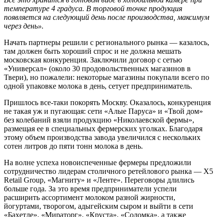
температуре 4 градуса. В торговой точке продукция
появляется на следующий день после производства, максимум
через день».
Начать партнеры решили с регионального рынка — казалось,
там должен быть хороший спрос и не должна мешать
московская конкуренция. Заключили договор с сетью
«Универсал» (около 30 продовольственных магазинов в
Твери), но пожалели: некоторые магазины покупали всего по
одной упаковке молока в день, сетует предприниматель.
Пришлось все-таки покорять Москву. Оказалось, конкуренция
не такая уж и пугающая: сети «Алые Паруса» и «Твой дом»
без колебаний взяли продукцию «Николаевской фермы»,
размещая ее в специальных фермерских уголках. Благодаря
этому объем производства завода увеличился с нескольких
сотен литров до пяти тонн молока в день.
На волне успеха новоиспеченные фермеры предложили
сотрудничество лидерам столичного ретейлового рынка — X5
Retail Group, «Магниту» и «Ленте». Переговоры длились
больше года. За это время предприниматели успели
расширить ассортимент молоком разной жирности,
йогуртами, творогом, адыгейским сыром и выйти в сети
«Бахетле», «Мираторг», «Круста», «Соломка», а также