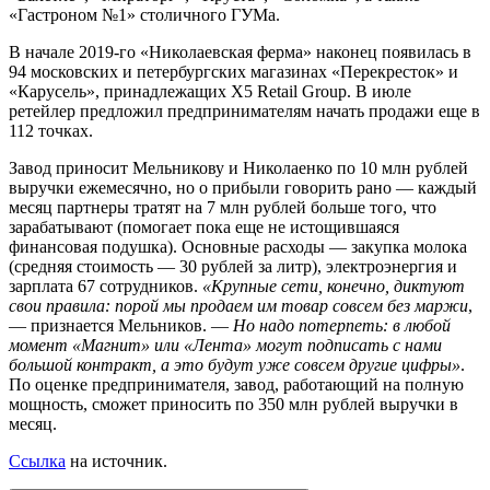
«Гастроном №1» столичного ГУМа.
В начале 2019-го «Николаевская ферма» наконец появилась в
94 московских и петербургских магазинах «Перекресток» и
«Карусель», принадлежащих X5 Retail Group. В июле
ретейлер предложил предпринимателям начать продажи еще в
112 точках.
Завод приносит Мельникову и Николаенко по 10 млн рублей
выручки ежемесячно, но о прибыли говорить рано — каждый
месяц партнеры тратят на 7 млн рублей больше того, что
зарабатывают (помогает пока еще не истощившаяся
финансовая подушка). Основные расходы — закупка молока
(средняя стоимость — 30 рублей за литр), электроэнергия и
зарплата 67 сотрудников.
«Крупные сети, конечно, диктуют
свои правила: порой мы продаем им товар совсем без маржи
,
— признается Мельников. —
Но надо потерпеть: в любой
момент «Магнит» или «Лента» могут подписать с нами
большой контракт, а это будут уже совсем другие цифры»
.
По оценке предпринимателя, завод, работающий на полную
мощность, сможет приносить по 350 млн рублей выручки в
месяц.
Ссылка
на источник.