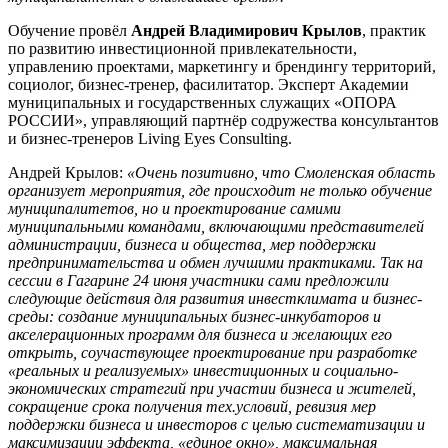
Обучение провёл
Андрей Владимирович Крылов
, практик
по развитию инвестиционной привлекательности,
управлению проектами, маркетингу и брендингу территорий,
социолог, бизнес-тренер, фасилитатор. Эксперт Академии
муниципальных и государственных служащих «ОПОРА
РОССИИ», управляющий партнёр содружества консультантов
и бизнес-тренеров Living Eyes Consulting.
Андрей Крылов:
«Очень позитивно, что Смоленская область
организует мероприятия, где происходит не только обучение
муниципалитетов, но и проектирование самими
муниципальными командами, включающими представителей
администрации, бизнеса и общества, мер поддержки
предпринимательства и обмен лучшими практиками. Так на
сессии в Гагарине 24 июня участники сами предложили
следующие действия для развития инвестклимата и бизнес-
среды: создание муниципальных бизнес-инкубаторов и
акселерационных программ для бизнеса и желающих его
открыть, соучаствующее проектирование при разработке
«реальных и реализуемых» инвестиционных и социально-
экономических стратегий при участии бизнеса и жителей,
сокращение срока получения тех.условий, ревизия мер
поддержки бизнеса и инвесторов с целью систематизации и
максимизации эффекта, «единое окно», максимальная