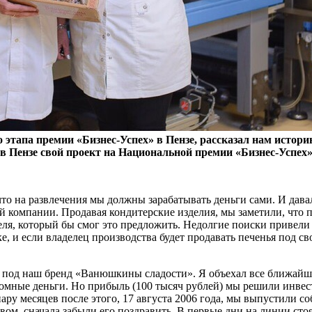
 этапа премии «Бизнес-Успех» в Пензе, рассказал нам исто
в Пензе свой проект на Национальной премии «Бизнес-Успех»
 что на развлечения мы должны зарабатывать деньги сами. И дав
 компании. Продавая кондитерские изделия, мы заметили, что по
ля, который бы смог это предложить. Недолгие поиски привели 
е, и если владелец производства будет продавать печенья под св
 под наш бренд «Ванюшкины сладости». Я объехал все ближайши
громные деньги. Но прибыль (100 тысяч рублей) мы решили инве
ару месяцев после этого, 17 августа 2006 года, мы выпустили с
вом, сначала забыли его поздравить. В первые дни на линии сто