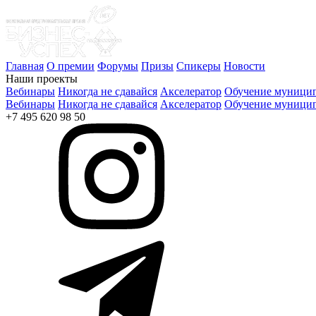
Главная
О премии
Форумы
Призы
Спикеры
Новости
Наши проекты
Вебинары
Никогда не сдавайся
Акселератор
Обучение муницип
Вебинары
Никогда не сдавайся
Акселератор
Обучение муницип
+7 495 620 98 50