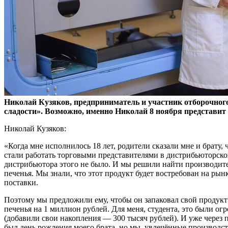
Николай Кузяков, предприниматель и участник отборочного
сладости». Возможно, именно Николай 8 ноября представит 
Николай Кузяков:
«Когда мне исполнилось 18 лет, родители сказали мне и брату,
стали работать торговыми представителями в дистрибьюторской
дистрибьютора этого не было. И мы решили найти производите
печенья. Мы знали, что этот продукт будет востребован на рынк
поставки.
Поэтому мы предложили ему, чтобы он запаковал свой продукт
печенья на 1 миллион рублей. Для меня, студента, это были о
(добавили свои накопления — 300 тысяч рублей). И уже через п
был день рождения моего брата, но мы, увлечённые производст