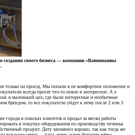
рию создания своего бизнеса — компании «Ванюшкины
.
али только на проезд. Мы попали в не комфортное положение и
купатели всегда просят что-то новое и интересное. А у
нас в маленький цех, где были интересные и необычные
оим брендом, то все покупатели уйдут к нему после 2 или 3
е города в поисках клиентов и продал за месяц работы
стировать в покупку оборудования по производству печенья
обственный продукт. Дату запомнил хорошо, так как тогда же
яла вся наша семья — папа, мама, наши будущие жёны.