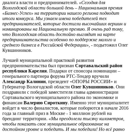
диалога власти и предпринимателей.
«Сегодня для
Вологодской области большой день – Национальная премия
«Бизнес-Успех» на территории нашего региона подводит
итоги конкурса. Мы узнаем имена победителей тех
предпринимателей, которые достигли высочайших вершин и
номинированы на Национальную премию. Я очень рад тому,
что Вологодская область достойно выглядит на карте
предпринимательства особенно по поддержке малого и
среднего бизнеса в Российской Федерации»,
- подытожил Олег
Кувшинников.
Лучшей муниципальной практикой развития
предпринимательства был признан
Сортавальский район
республики Карелия
. Подарки от спонсора номинации –
генерального партнера форума РТС-Тендер вручили
Александр Калинин
, президент «ОПОРЫ РОССИИ» и
Губернатор Вологодской области
Олег Кувшинников
. Они
поздравили с победой заместителя главы администрации
Сортавальского муниципального района по экономике и
финансам
Валерию Сироткину
. Именно этот муниципалитет
войдет в число финалистов, которые поборются в начале 2016
года за главный приз в Москве - 1 миллион рублей на
брендинг территории.
«Мы преодолели тысячу километров,
чтобы показать свое муниципальное образование на
достойном уровне и победить. И мы победили! Но всё равно