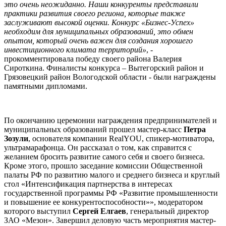
это очень неожиданно. Наши конкуренты представили
практики развития своего региона, которые также
заслуживают высокой оценки. Конкурс «Бизнес-Успех»
необходим для муниципальных образований, это обмен
опытом, который очень важен для создания хорошего
инвестиционного климата территорий»
, -
прокомментировала победу своего района Валерия
Сироткина. Финалисты конкурса – Вытегорский район и
Грязовецкий район Вологодской области - были награждены
памятными дипломами.
По окончанию церемонии награждения предпринимателей и
муниципальных образований прошел мастер-класс
Петра
Зозули
, основателя компании RealYOU, спикер-мотиватора,
ультрамарафонца. Он рассказал о том, как справится с
желанием бросить развитие самого себя и своего бизнеса.
Кроме этого, прошло заседание комиссии Общественной
палаты РФ по развитию малого и среднего бизнеса и круглый
стол «Интенсификация партнерства в интересах
государственной программы РФ «Развитие промышленности
и повышение ее конкурентоспособности»», модератором
которого выступил
Сергей Елгаев
, генеральный директор
ЗАО «Мезон». Завершил деловую часть мероприятия мастер-