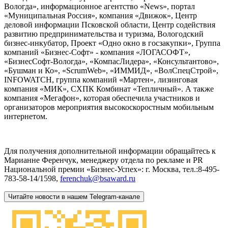
Вологда», информационное агентство «News», портал
«Муниципальная Россия», компания «Движок», Центр
деловой информации Псковской области, Центр содействия
развитию предпринимательства и туризма, Вологодский
бизнес-инкубатор, Проект «Одно окно в госзакупки», Группа
компаний «Бизнес-Софт» - компания «ЛОГАСОФТ»,
«БизнесСофт-Вологда», «КомпасЛидера», «Консультантово»,
«Бушман и Ко», «ScrumWeb», «ИММИД», «ВолСпецСтрой»,
INFOWATCH, группа компаний «Мартен», лизинговая
компания «МИК», СХПК Комбинат «Тепличный». А также
компания «Мегафон», которая обеспечила участников и
организаторов мероприятия высокоскоростным мобильным
интернетом.
Для получения дополнительной информации обращайтесь к
Марианне Ференчук, менеджеру отдела по рекламе и PR
Национальной премии «Бизнес-Успех»: г. Москва, тел.:8-495-
783-58-14/1598,
ferenchuk@bsaward.ru
Читайте новости в нашем Telegram-канале