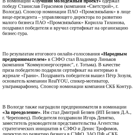
В номинации
«Лучший молодежный проект»
одержал
победу Станислав Герасимов (компания «Светстрой», г.
Вологда). Спонсор номинации ПАО «Промсвязьбанк» в лице
вице-президента – управляющего директора по развитию
малого бизнеса ПАО «Промсвязьбанк» Кирилла Тихонова,
поздравил победителя и вручил сертификат на организацию
бизнес-тура.
По результатам итогового онлайн-голосования
«Народным
предпринимателем»
в СЗФО стал Владимир Линьков
(компания "Коммунэнергосервис", г. Тотьма). В качестве
приза победителю подарили сертификат на интервью в
журнале «Грани». Поздравить победителя вышел Пётр Зозуля,
основатель компании RealYOU, спикер-мотиватор,
ультрамарафонец. Спонсор номинации компания СКБ Контур.
В Вологде также наградили предпринимателя в номинации
«За преодоление»
. Им стал Дмитрий Беляев (ИП Беляев Д.А.,
г. Череповец). Победителя поздравили Игорь Девятко,
заместитель руководителя представительства Агентства
стратегических инициатив в СЗФО и Денис Трофимов,
директор по развитию бизнеса в СЗФО, ЗАО ПФ «СКБ