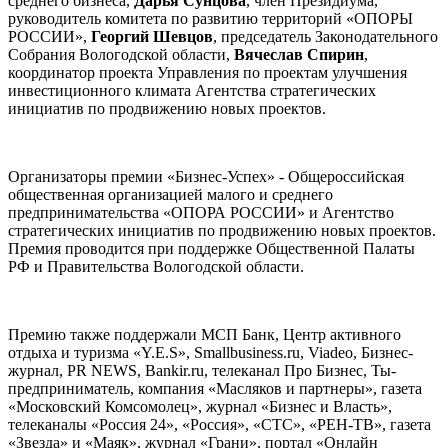
среднего бизнеса,
Дарья Сунцова
, член Президиума,
руководитель комитета по развитию территорий «ОПОРЫ
РОССИИ»,
Георгий Шевцов
, председатель Законодательного
Собрания Вологодской области,
Вячеслав Спирин
,
координатор проекта Управления по проектам улучшения
инвестиционного климата Агентства стратегических
инициатив по продвижению новых проектов.
Организаторы премии «Бизнес-Успех» - Общероссийская
общественная организацией малого и среднего
предпринимательства «ОПОРА РОССИИ» и Агентство
стратегических инициатив по продвижению новых проектов.
Премия проводится при поддержке Общественной Палаты
РФ и Правительства Вологодской области.
Премию также поддержали МСП Банк, Центр активного
отдыха и туризма «Y.E.S», Smallbusiness.ru, Viadeo, Бизнес-
журнал, PR NEWS, Bankir.ru, телеканал Про Бизнес, Ты-
предприниматель, компания «Масляков и партнеры», газета
«Московский Комсомолец», журнал «Бизнес и Власть»,
телеканалы «Россия 24», «Россия», «СТС», «РЕН-ТВ», газета
«Звезда» и «Маяк», журнал «Грани», портал «Онлайн