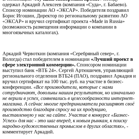
одержал Аркадий Алексеев (компания «Суда», г. Бабаево).
Спонсор номинации АО «ЭКСАР». Победителя поздравил
Борис Игошин, Директор по региональному развитию АО
«ЭКСАР» и вручил сертификат проекта «Made in Russia»
(возможность размещения информации о компании в
многоязычных каталогах).
Аркадий Червоткин (компания «Серебряный север», г.
Вологда) стал победителем в номинации
«Лучший проект в
сфере электронной коммерции».
Спонсором номинации
выступил банк «ВТБ 24». Сергей Артюшичев, управляющий
регионального отделения ВТБ24 (ПАО), поздравил Аркадия и
вручил сертификат на 100 тыс. руб. на участие в бизнес-
конференции.
«Все производители, которые с нами
сотрудничают, довольны нашим результатом, но изначально
не верили в успех, сомневались в целесообразности интернет-
магазина. А сейчас многие предприниматели расширяют своё
производство благодаря спросу на их продукцию,
выставленную у нас на сайте. Участие в конкурсе «Бизнес-
Успех» для нас - это шаг вперед, к новым рынкам, к поиску
народно-художественных промыслов в других областях»
, -
комментирует Аркадий.