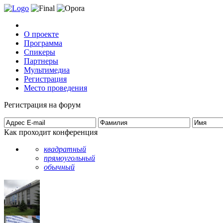
О проекте
Программа
Спикеры
Партнеры
Мультимедиа
Регистрация
Место проведения
Регистрация на форум
Как проходит конференция
квадратный
прямоугольный
обычный