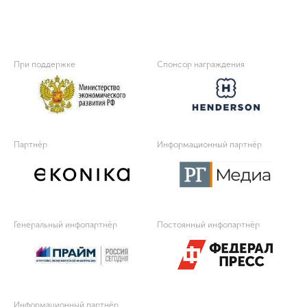
При поддержке
Спонсор награждения
Партнёр
Информационный партнёр
Генеральный инфопартнёр
Постоянный инфопартнёр
Информационный партнёр