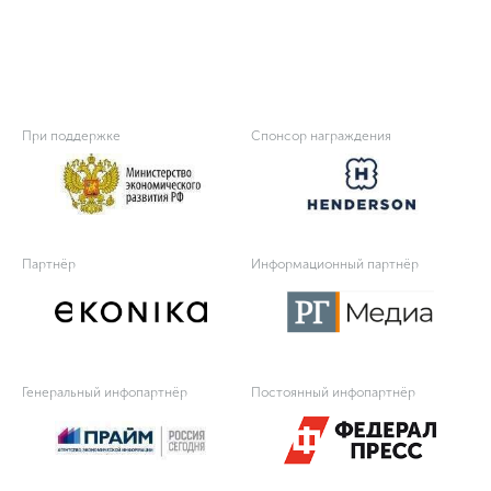
При поддержке
Спонсор награждения
Партнёр
Информационный партнёр
Генеральный инфопартнёр
Постоянный инфопартнёр