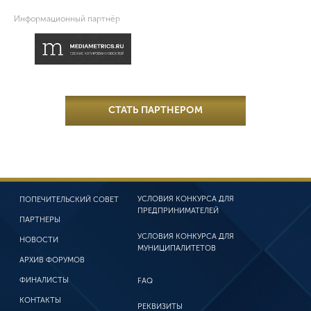
Информационный партнёр
СТАТЬ ПАРТНЕРОМ
УСЛОВИЯ КОНКУРСА
ДЛЯ
ПОПЕЧИТЕЛЬСКИЙ СОВЕТ
ПРЕДПРИНИМАТЕЛЕЙ
ПАРТНЕРЫ
УСЛОВИЯ КОНКУРСА
ДЛЯ
НОВОСТИ
МУНИЦИПАЛИТЕТОВ
АРХИВ ФОРУМОВ
ФИНАЛИСТЫ
FAQ
КОНТАКТЫ
РЕКВИЗИТЫ