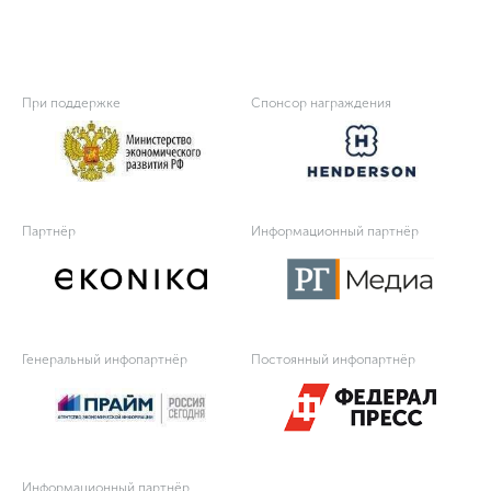
При поддержке
Спонсор награждения
Партнёр
Информационный партнёр
Генеральный инфопартнёр
Постоянный инфопартнёр
Информационный партнёр