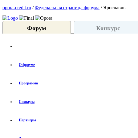
opora-credit.ru
/
Федеральная страница форума
/ Ярославль
Форум
Конкурс
О форуме
Программа
Спикеры
Партнеры