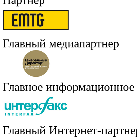
Главный медиапартнер
Главное информационное 
Главный Интернет-партне