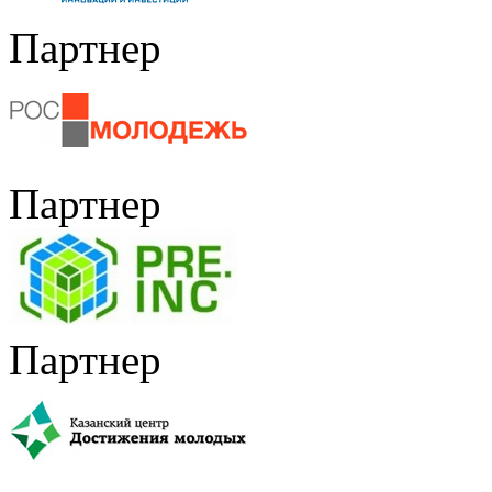
Партнер
Партнер
Партнер