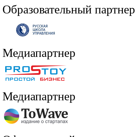
Образовательный партнер
Медиапартнер
Медиапартнер