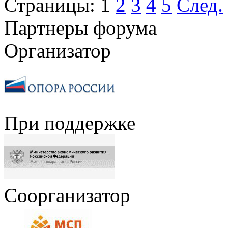
Страницы:
1
2
3
4
5
След.
Партнеры форума
Организатор
При поддержке
Соорганизатор