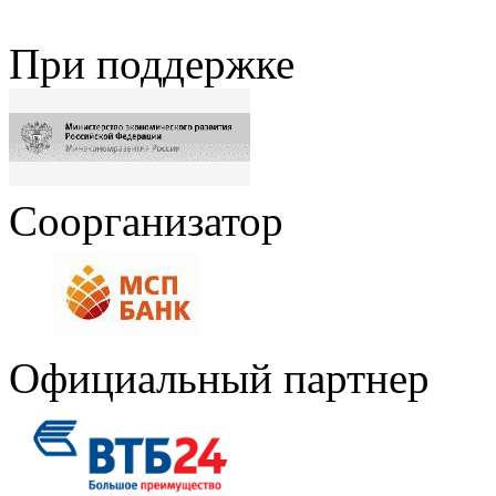
При поддержке
Соорганизатор
Официальный партнер