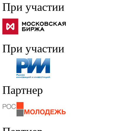
При участии
При участии
Партнер