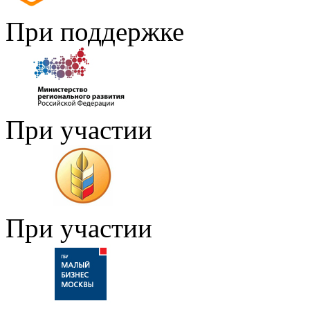
При поддержке
При участии
При участии