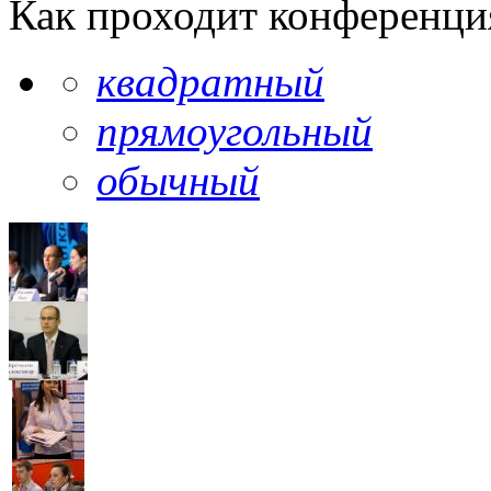
Как проходит конференци
квадратный
прямоугольный
обычный