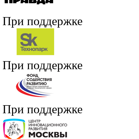
При поддержке
При поддержке
При поддержке