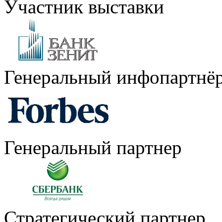
Участник выставки
Генеральный инфопартнё
Генеральный партнер
Стратегический партнер