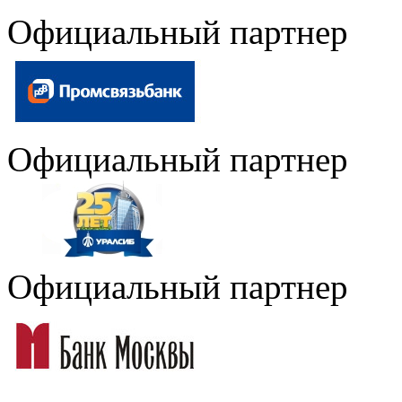
Официальный партнер
Официальный партнер
Официальный партнер