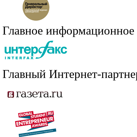
Главное информационное 
Главный Интернет-партне