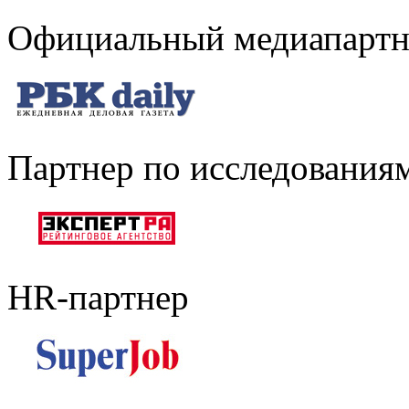
Официальный медиапартн
Партнер по исследования
HR-партнер