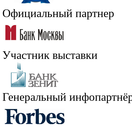
Официальный партнер
Участник выставки
Генеральный инфопартнё