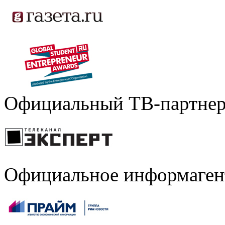
Официальный ТВ-партне
Официальное информаген