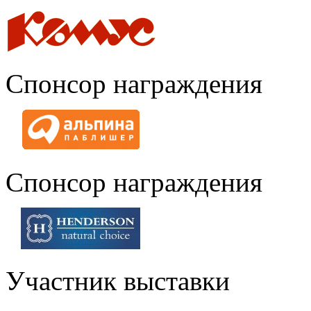
Спонсор награждения
Спонсор награждения
Участник выставки