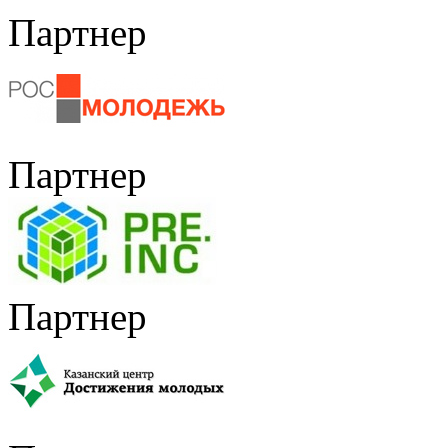
Партнер
Партнер
Партнер