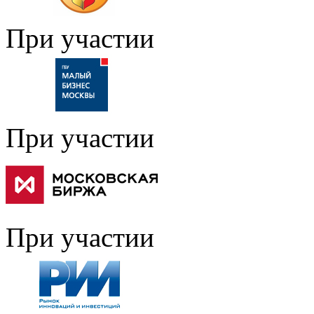
При участии
При участии
При участии