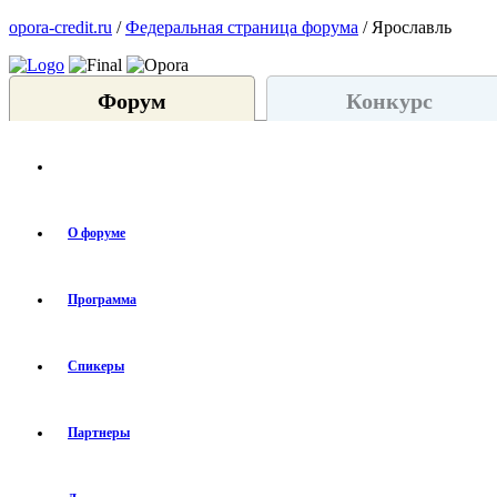
opora-credit.ru
/
Федеральная страница форума
/ Ярославль
Форум
Конкурс
О форуме
Программа
Спикеры
Партнеры