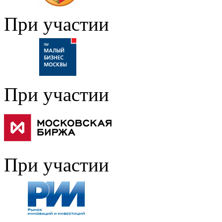
При участии
При участии
При участии