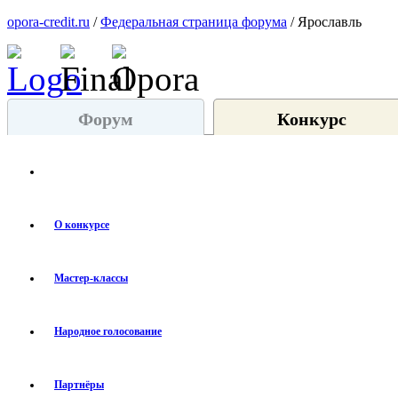
opora-credit.ru
/
Федеральная страница форума
/ Ярославль
Форум
Конкурс
О конкурсе
Мастер-классы
Народное голосование
Партнёры