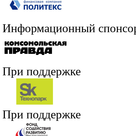
Информационный спонсор
При поддержке
При поддержке