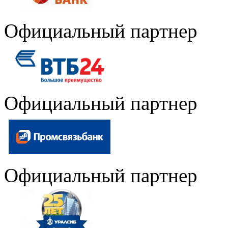
Официальный партнер
Официальный партнер
Официальный партнер