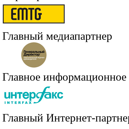
Главный медиапартнер
Главное информационное 
Главный Интернет-партне