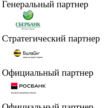
Генеральный партнер
Стратегический партнер
Официальный партнер
Официальный партнер