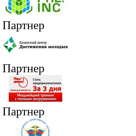
Партнер
Партнер
Партнер