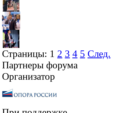
Страницы:
1
2
3
4
5
След.
Партнеры форума
Организатор
При поддержке