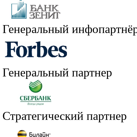
Генеральный инфопартнё
Генеральный партнер
Стратегический партнер