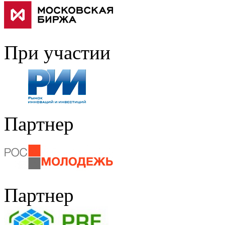
При участии
Партнер
Партнер