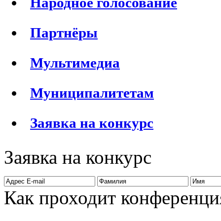
Народное голосование
Партнёры
Мультимедиа
Муниципалитетам
Заявка на конкурс
Заявка на конкурс
Как проходит конференци