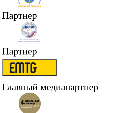
Партнер
Партнер
Главный медиапартнер