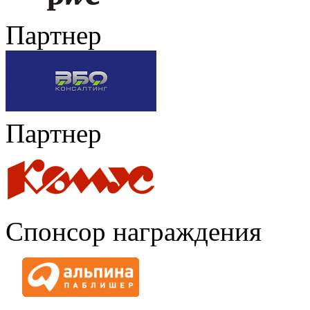
Партнер
Партнер
Спонсор награждения