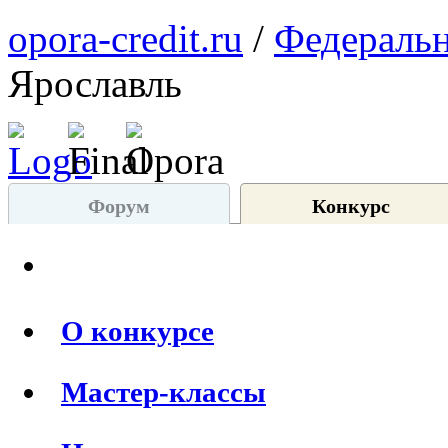
opora-credit.ru
/
Федеральн
Ярославль
Форум
Конкурс
О конкурсе
Мастер-классы