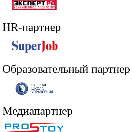
HR-партнер
Образовательный партнер
Медиапартнер