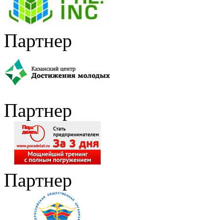
Партнер
Партнер
Партнер