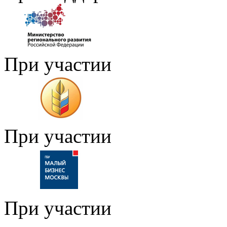
При участии
При участии
При участии