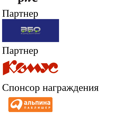
Партнер
Партнер
Спонсор награждения