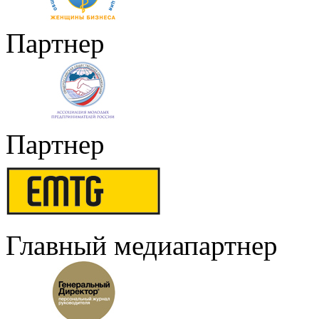
Партнер
Партнер
Главный медиапартнер