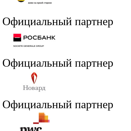
Официальный партнер
Официальный партнер
Официальный партнер