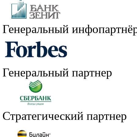
Генеральный инфопартнё
Генеральный партнер
Стратегический партнер