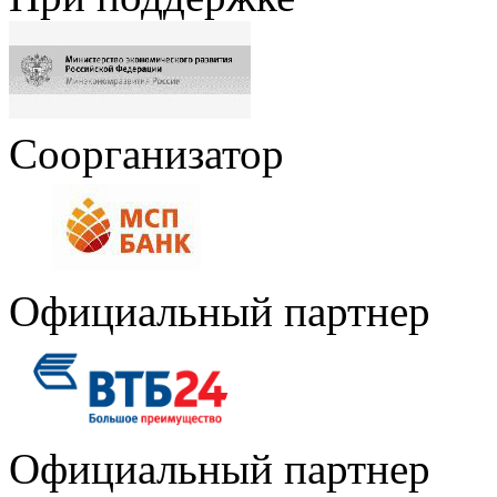
Соорганизатор
Официальный партнер
Официальный партнер