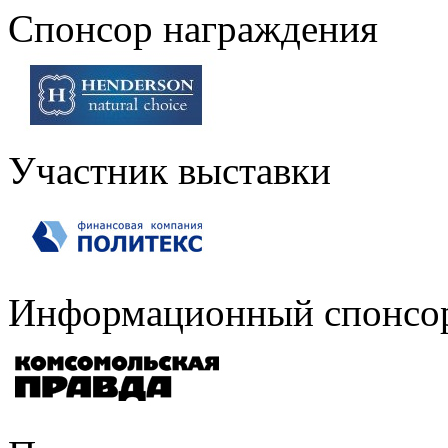
Спонсор награждения
Участник выставки
Информационный спонсор