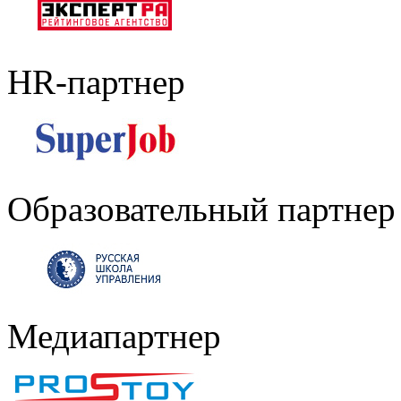
HR-партнер
Образовательный партнер
Медиапартнер