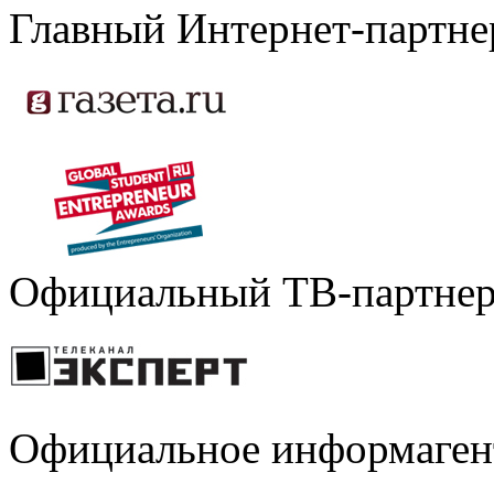
Главный Интернет-партне
Официальный ТВ-партне
Официальное информаген