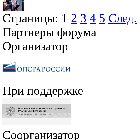
Страницы:
1
2
3
4
5
След.
Партнеры форума
Организатор
При поддержке
Соорганизатор