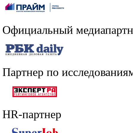
Официальный медиапартн
Партнер по исследования
HR-партнер