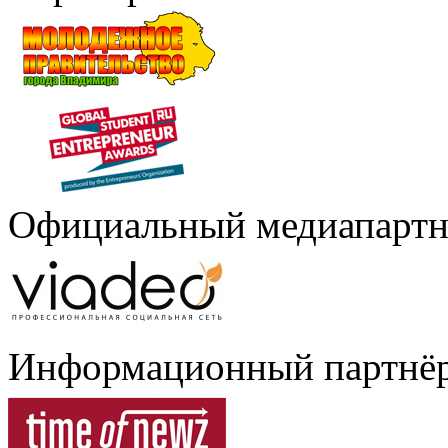
Официальный медиапартн
Информационный партнё