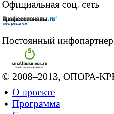
Официальная соц. сеть
Постоянный инфопартнер
© 2008–2013, ОПОРА-КРЕ
О проекте
Программа