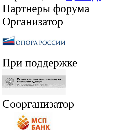
Партнеры форума
Организатор
При поддержке
Соорганизатор