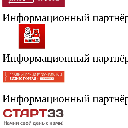
Информационный партнё
Информационный партнё
Информационный партнё