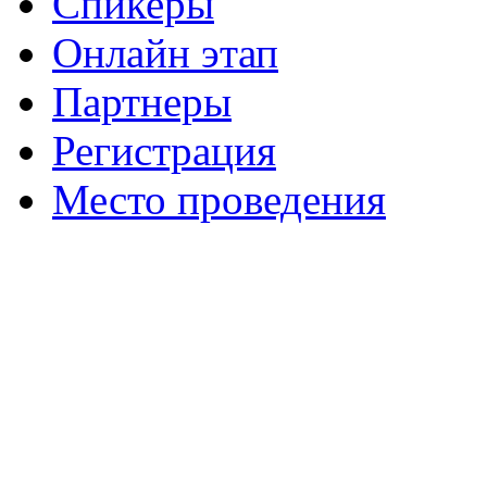
Спикеры
Онлайн этап
Партнеры
Регистрация
Место проведения