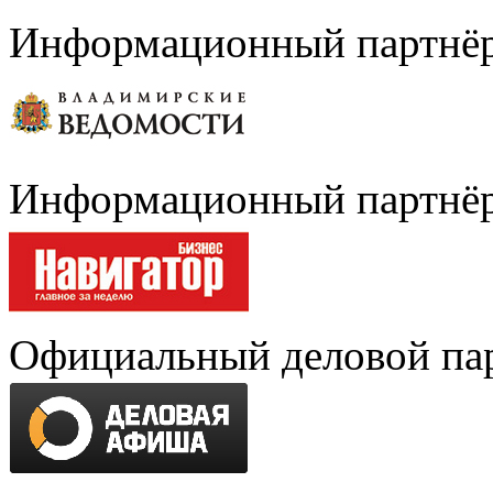
Информационный партнё
Информационный партнё
Официальный деловой па