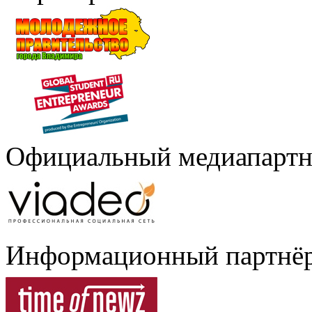
Официальный медиапартн
Информационный партнё