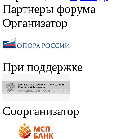
Партнеры форума
Организатор
При поддержке
Соорганизатор