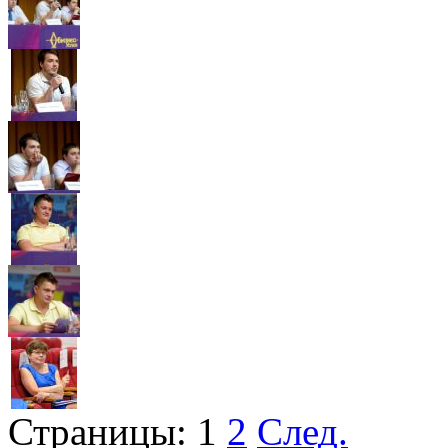
Страницы:
1
2
След.