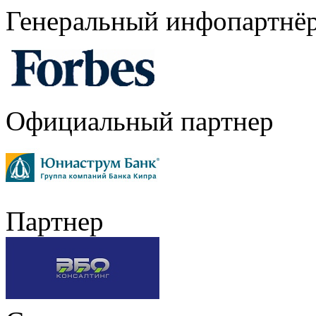
Генеральный инфопартнё
Официальный партнер
Партнер